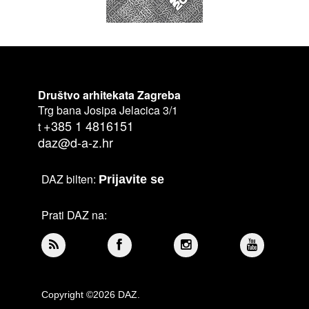
Društvo arhitekata Zagreba
Trg bana Josipa Jelacica 3/1
+385 1 4816151
t
daz@d-a-z.hr
DAZ bilten:
Prijavite se
Prati DAZ na:
Copyright ©2026 DAZ.