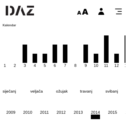
Kalendar
1
2
3
4
5
6
7
8
9
10
11
12
1
siječanj
veljača
ožujak
travanj
svibanj
2009
2010
2011
2012
2013
2014
2015
2