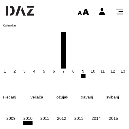
Kalendar
1
2
3
4
5
6
7
8
9
10
11
12
13
siječanj
veljača
ožujak
travanj
svibanj
2009
2010
2011
2012
2013
2014
2015
2