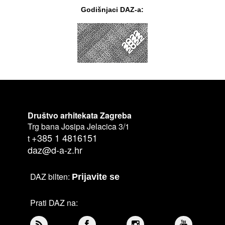
Godišnjaci DAZ-a:
Društvo arhitekata Zagreba
Trg bana Josipa Jelacica 3/1
+385 1 4816151
t
daz@d-a-z.hr
DAZ bilten:
Prijavite se
Prati DAZ na: