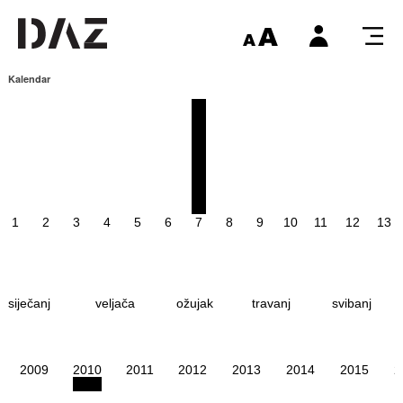
Kalendar
1
2
3
4
5
6
7
8
9
10
11
12
13
siječanj
veljača
ožujak
travanj
svibanj
2009
2010
2011
2012
2013
2014
2015
2