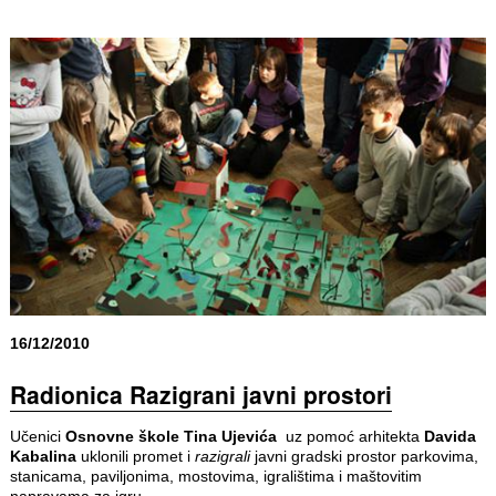
16/12/2010
Radionica Razigrani javni prostori
Učenici
Osnovne škole Tina Ujevića
uz pomoć arhitekta
Davida
Kabalina
uklonili promet i
razigrali
javni gradski prostor parkovima,
stanicama, paviljonima, mostovima, igralištima i maštovitim
napravama za igru...