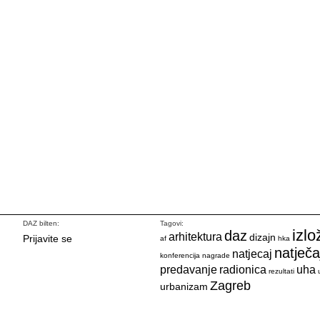
DAZ bilten:
Tagovi:
izlo
daz
arhitektura
dizajn
Prijavite se
af
hka
natječa
natjecaj
konferencija
nagrade
predavanje
radionica
uha
rezultati
Zagreb
urbanizam