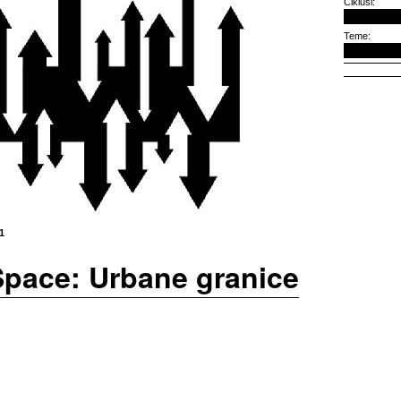
Ciklusi:
Teme:
1
Space: Urbane granice