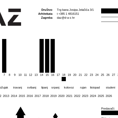
Društvo
Trg bana Josipa Jelačića 3/1
Arhitekata
t +385 1 4816151
Zagreba
daz@d-a-z.hr
7
8
9
10
11
12
13
14
15
16
17
18
19
20
21
22
23
24
25
26
27
ožujak
travanj
svibanj
lipanj
srpanj
kolovoz
rujan
listopad
studeni
2
2013
2014
2015
2016
2017
2018
2019
2020
2021
2022
2023
2024
2025
2026
Predavači: