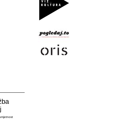
žba
j
umjetnost