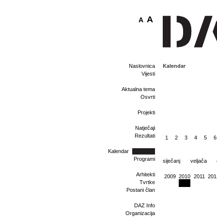
A
A
Kalendar
Naslovnica
Vijesti
Aktualna tema
Osvrti
Projekti
Natječaji
Rezultati
1
2
3
4
5
6
Kalendar
Programi
siječanj
veljača
Arhitekti
2009
2010
2011
201
Tvrtke
Postani član
DAZ Info
Organizacija