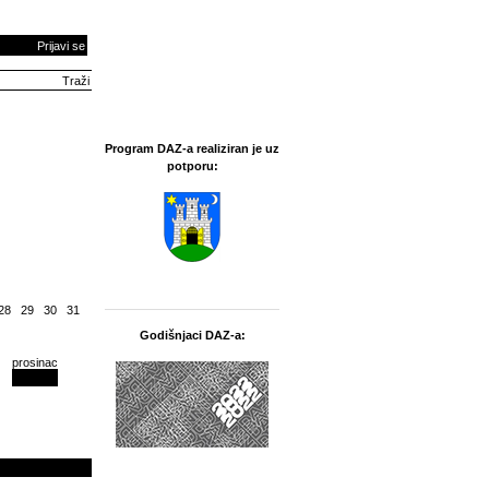
Prijavi se
Program DAZ-a realiziran je uz
potporu:
28
29
30
31
Godišnjaci DAZ-a:
prosinac