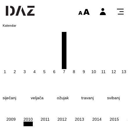
Kalendar
1
2
3
4
5
6
7
8
9
10
11
12
13
siječanj
veljača
ožujak
travanj
svibanj
2009
2010
2011
2012
2013
2014
2015
2