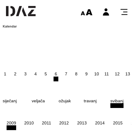
Kalendar
1
2
3
4
5
6
7
8
9
10
11
12
13
siječanj
veljača
ožujak
travanj
svibanj
2009
2010
2011
2012
2013
2014
2015
2