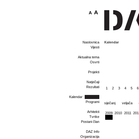
A
A
Kalendar
Naslovnica
Vijesti
Aktualna tema
Osvrti
Projekti
Natječaji
Rezultati
1
2
3
4
5
6
Kalendar
Programi
siječanj
veljača
Arhitekti
2009
2010
2011
201
Tvrtke
Postani član
DAZ Info
Organizacija