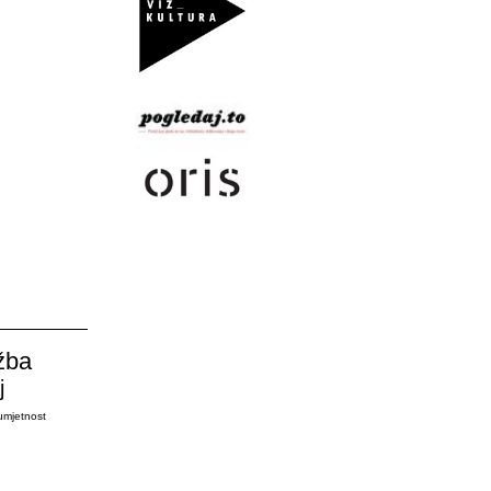
žba
j
umjetnost