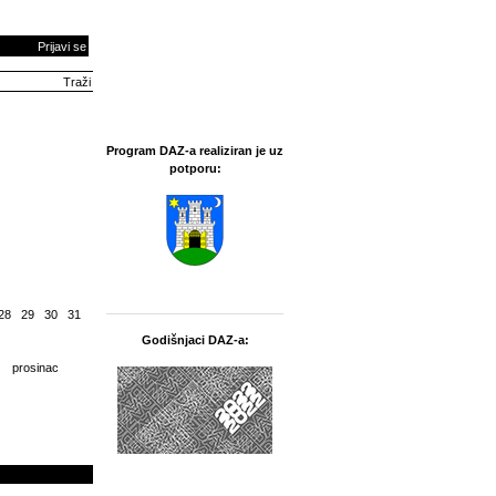
Prijavi se
Program DAZ-a realiziran je uz
potporu:
28
29
30
31
Godišnjaci DAZ-a:
prosinac