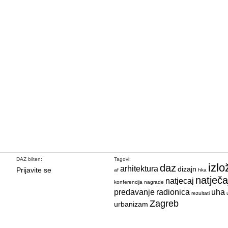
DAZ bilten:
Tagovi:
izlo
daz
arhitektura
dizajn
Prijavite se
af
hka
natječa
natjecaj
konferencija
nagrade
predavanje
radionica
uha
rezultati
Zagreb
urbanizam