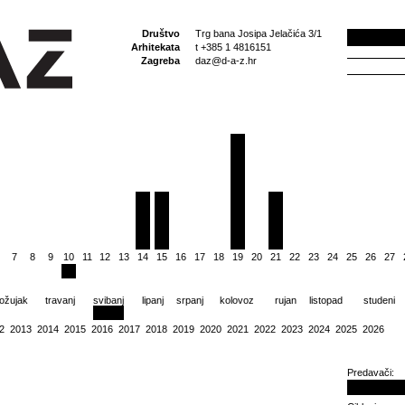
Društvo
Trg bana Josipa Jelačića 3/1
Arhitekata
t +385 1 4816151
Zagreba
daz@d-a-z.hr
7
8
9
10
11
12
13
14
15
16
17
18
19
20
21
22
23
24
25
26
27
ožujak
travanj
svibanj
lipanj
srpanj
kolovoz
rujan
listopad
studeni
2
2013
2014
2015
2016
2017
2018
2019
2020
2021
2022
2023
2024
2025
2026
Predavači: