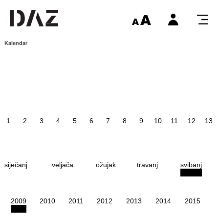
Kalendar
1
2
3
4
5
6
7
8
9
10
11
12
13
siječanj
veljača
ožujak
travanj
svibanj
2009
2010
2011
2012
2013
2014
2015
2