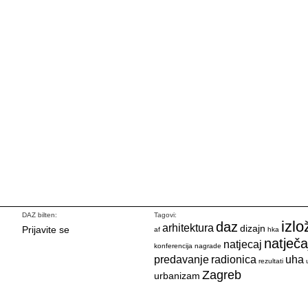
DAZ bilten:
Tagovi:
izlo
daz
arhitektura
dizajn
Prijavite se
af
hka
natječa
natjecaj
konferencija
nagrade
predavanje
radionica
uha
rezultati
Zagreb
urbanizam