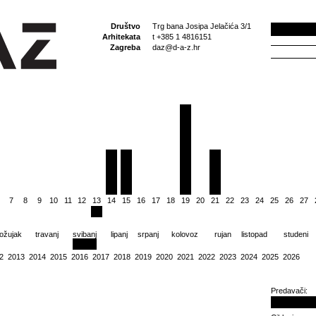
Društvo
Trg bana Josipa Jelačića 3/1
Arhitekata
t +385 1 4816151
Zagreba
daz@d-a-z.hr
7
8
9
10
11
12
13
14
15
16
17
18
19
20
21
22
23
24
25
26
27
ožujak
travanj
svibanj
lipanj
srpanj
kolovoz
rujan
listopad
studeni
2
2013
2014
2015
2016
2017
2018
2019
2020
2021
2022
2023
2024
2025
2026
Predavači: