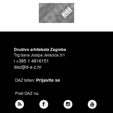
Društvo arhitekata Zagreba
Trg bana Josipa Jelacica 3/1
+385 1 4816151
t
daz@d-a-z.hr
DAZ bilten:
Prijavite se
Prati DAZ na: