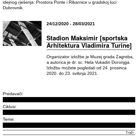
idejnog rješenja: Prostora Ponte i Ribarnice u gradskoj luci
Dubrovnik.
24/12/2020 - 28/03/2021
Stadion Maksimir [sportska
Arhitektura Vladimira Turine]
Organizator izložbe je Muzej grada Zagreba,
a autorica je dr. sc. Hela Vukadin Doronjga.
Izložbu možete pogledati od 24. prosinca
2020. do 23. svibnja 2021.
Predavači:
Ciklusi:
Teme: