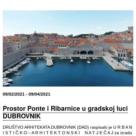
09/02/2021 - 09/04/2021
Prostor Ponte i Ribarnice u gradskoj luci
DUBROVNIK
DRUŠTVO ARHITEKATA DUBROVNIK (DAD) raspisalo je U R B A N
I S T I Č K O – A R H I T E K T O N S K I N A T J E Č A J za izradu