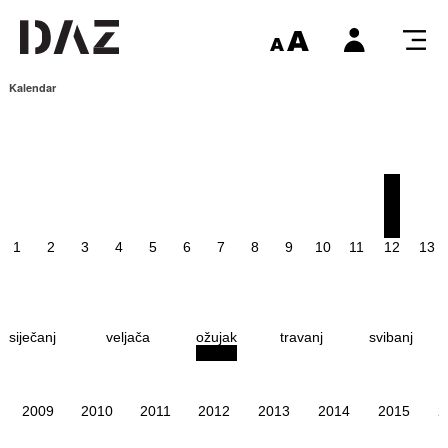
Kalendar
1
2
3
4
5
6
7
8
9
10
11
12
13
siječanj
veljača
ožujak
travanj
svibanj
2009
2010
2011
2012
2013
2014
2015
2