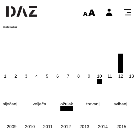
Kalendar
1
2
3
4
5
6
7
8
9
10
11
12
13
siječanj
veljača
ožujak
travanj
svibanj
2009
2010
2011
2012
2013
2014
2015
2