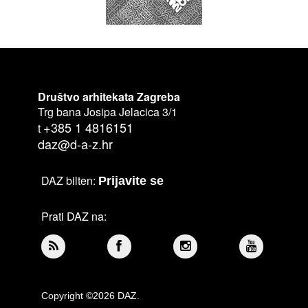
Društvo arhitekata Zagreba
Trg bana Josipa Jelacica 3/1
+385 1 4816151
t
daz@d-a-z.hr
DAZ bilten:
Prijavite se
Prati DAZ na:
Copyright ©2026 DAZ.