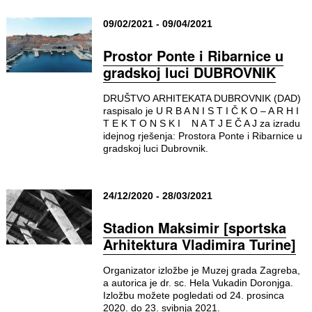
09/02/2021 - 09/04/2021
Prostor Ponte i Ribarnice u
gradskoj luci DUBROVNIK
DRUŠTVO ARHITEKATA DUBROVNIK (DAD)
raspisalo je U R B A N I S T I Č K O – A R H I
T E K T O N S K I N A T J E Č A J za izradu
idejnog rješenja: Prostora Ponte i Ribarnice u
gradskoj luci Dubrovnik.
24/12/2020 - 28/03/2021
Stadion Maksimir [sportska
Arhitektura Vladimira Turine]
Organizator izložbe je Muzej grada Zagreba,
a autorica je dr. sc. Hela Vukadin Doronjga.
Izložbu možete pogledati od 24. prosinca
2020. do 23. svibnja 2021.