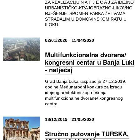
ZA REALIZACIJU N A T J E Č A J ZA IDEJNO
URBANISTIČKO-KRAJOBRAZNO-LIKOVNO
RJEŠENJE SPOMEN-PARKA ŽRTVAMA
STRADALIM U DOMOVINSKOM RATU U
ILOKU.
02/01/2020 - 15/04/2020
Multifunkcionalna dvorana/
kongresni centar u Banja Luki
- natječaj
Grad Banja Luka raspisao je 27.12.2019.
godine Međunarodni konkurs za izradu
idejnog arhitektonskog rješenja
multifunkcionalne dvorane/ kongresnog
centra.
18/12/2019 - 21/05/2020
Stručno putovanje TURSKA,