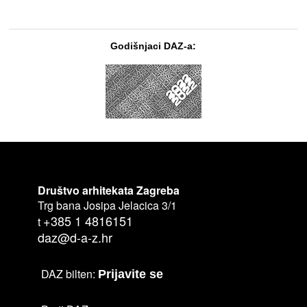
Godišnjaci DAZ-a:
Društvo arhitekata Zagreba
Trg bana Josipa Jelacica 3/1
+385 1 4816151
t
daz@d-a-z.hr
DAZ bilten:
Prijavite se