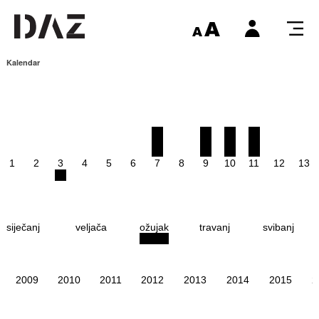
Kalendar
1
2
3
4
5
6
7
8
9
10
11
12
13
siječanj
veljača
ožujak
travanj
svibanj
2009
2010
2011
2012
2013
2014
2015
2