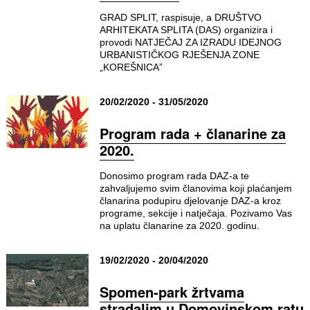
GRAD SPLIT, raspisuje, a DRUŠTVO
ARHITEKATA SPLITA (DAS) organizira i
provodi NATJEČAJ ZA IZRADU IDEJNOG
URBANISTIČKOG RJEŠENJA ZONE
„KOREŠNICA”
20/02/2020 - 31/05/2020
Program rada + članarine za
2020.
Donosimo program rada DAZ-a te
zahvaljujemo svim članovima koji plaćanjem
članarina podupiru djelovanje DAZ-a kroz
programe, sekcije i natječaja. Pozivamo Vas
na uplatu članarine za 2020. godinu.
19/02/2020 - 20/04/2020
Spomen-park žrtvama
stradalim u Domovinskom ratu