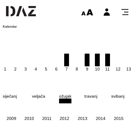
Kalendar
1
2
3
4
5
6
7
8
9
10
11
12
13
siječanj
veljača
ožujak
travanj
svibanj
2009
2010
2011
2012
2013
2014
2015
2