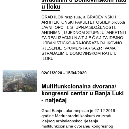
u Iloku
GRAD ILOK raspisuje, a GRAĐEVINSKI I
ARHITEKTONSKI FAKULTET OSIJEK provodi
JAVNI, OPĆI, I. STUPNJA SLOŽENOSTI,
ANONIMNI, U JEDNOM STUPNJU, ANKETNI I
ZA REALIZACIJU N A T J E Č A J ZA IDEJNO
URBANISTIČKO-KRAJOBRAZNO-LIKOVNO
RJEŠENJE SPOMEN-PARKA ŽRTVAMA
STRADALIM U DOMOVINSKOM RATU U
ILOKU.
02/01/2020 - 15/04/2020
Multifunkcionalna dvorana/
kongresni centar u Banja Luki
- natječaj
Grad Banja Luka raspisao je 27.12.2019.
godine Međunarodni konkurs za izradu
idejnog arhitektonskog rješenja
multifunkcionalne dvorane/ kongresnog