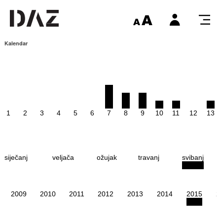
Kalendar
1
2
3
4
5
6
7
8
9
10
11
12
13
siječanj
veljača
ožujak
travanj
svibanj
2009
2010
2011
2012
2013
2014
2015
2