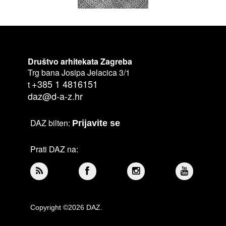
Društvo arhitekata Zagreba
Trg bana Josipa Jelacica 3/1
+385 1 4816151
t
daz@d-a-z.hr
DAZ bilten:
Prijavite se
Prati DAZ na:
Copyright ©2026 DAZ.