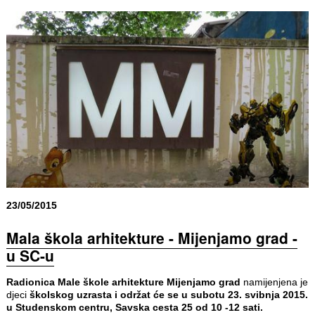
23/05/2015
Mala škola arhitekture - Mijenjamo grad -
u SC-u
Radionica Male škole arhitekture Mijenjamo grad
namijenjena je
djeci
školskog uzrasta i održat će se u subotu 23. svibnja 2015.
u Studenskom centru, Savska cesta 25 od 10 -12 sati.