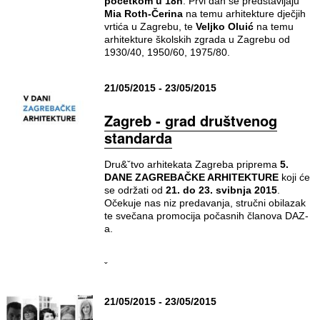
početkom u 18h
. Prvi dan se predstavljaju
Mia Roth-Čerina
na temu arhitekture dječjih
vrtića u Zagrebu, te
Veljko Oluić
na temu
arhitekture školskih zgrada u Zagrebu od
1930/40, 1950/60, 1975/80.
21/05/2015 - 23/05/2015
Zagreb - grad društvenog
standarda
Dru&ˇtvo arhitekata Zagreba priprema
5.
DANE ZAGREBAČKE ARHITEKTURE
koji će
se održati od
21. do 23. svibnja 2015
.
Očekuje nas niz predavanja, stručni obilazak
te svečana promocija počasnih članova DAZ-
a.
ˇ
21/05/2015 - 23/05/2015