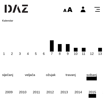
Kalendar
1
2
3
4
5
6
7
8
9
10
11
12
13
siječanj
veljača
ožujak
travanj
svibanj
2009
2010
2011
2012
2013
2014
2015
2