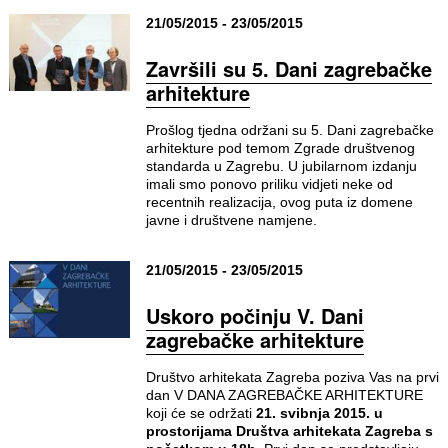
21/05/2015 - 23/05/2015
Završili su 5. Dani zagrebačke
arhitekture
Prošlog tjedna održani su 5. Dani zagrebačke
arhitekture pod temom Zgrade društvenog
standarda u Zagrebu. U jubilarnom izdanju
imali smo ponovo priliku vidjeti neke od
recentnih realizacija, ovog puta iz domene
javne i društvene namjene.
21/05/2015 - 23/05/2015
Uskoro počinju V. Dani
zagrebačke arhitekture
Društvo arhitekata Zagreba poziva Vas na prvi
dan V DANA ZAGREBAČKE ARHITEKTURE
koji će se održati
21. svibnja 2015. u
prostorijama Društva arhitekata Zagreba s