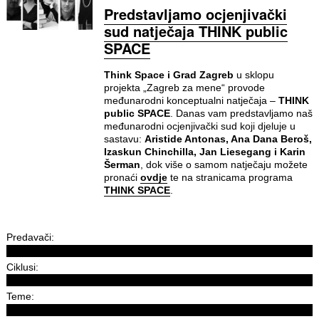
Predstavljamo ocjenjivački
sud natječaja THINK public
SPACE
Think Space i Grad Zagreb
u sklopu
projekta „Zagreb za mene“ provode
međunarodni konceptualni natječaja –
THINK
public SPACE
. Danas vam predstavljamo naš
međunarodni ocjenjivački sud koji djeluje u
sastavu:
Aristide Antonas, Ana Dana Beroš,
Izaskun Chinchilla, Jan Liesegang i Karin
Šerman
, dok više o samom natječaju možete
pronaći
ovdje
te na stranicama programa
THINK SPACE
.
Predavači:
Ciklusi:
Teme: