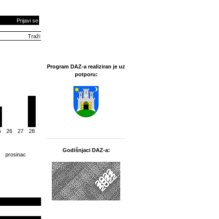
Prijavi se
Program DAZ-a realiziran je uz
potporu:
5
26
27
28
Godišnjaci DAZ-a:
prosinac