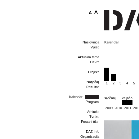
A
A
Kalendar
Naslovnica
Vijesti
Aktualna tema
Osvrti
Projekti
Natječaji
1
2
3
4
5
Rezultati
Kalendar
siječanj
veljača
Programi
2009
2010
2011
201
Arhitekti
Tvrtke
Postani član
DAZ Info
Organizacija