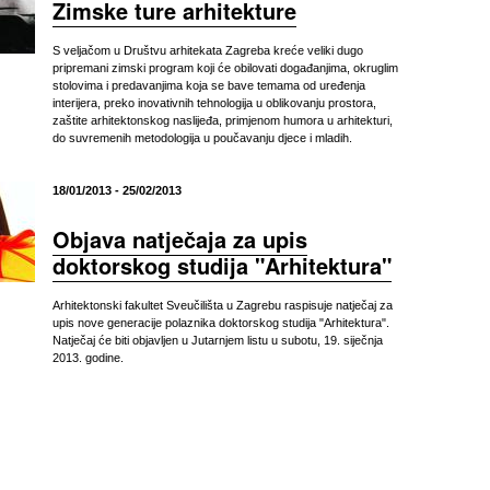
Zimske ture arhitekture
S veljačom u Društvu arhitekata Zagreba kreće veliki dugo
pripremani zimski program koji će obilovati događanjima, okruglim
stolovima i predavanjima koja se bave temama od uređenja
interijera, preko inovativnih tehnologija u oblikovanju prostora,
zaštite arhitektonskog naslijeđa, primjenom humora u arhitekturi,
do suvremenih metodologija u poučavanju djece i mladih.
18/01/2013 - 25/02/2013
Objava natječaja za upis
doktorskog studija "Arhitektura"
Arhitektonski fakultet Sveučilišta u Zagrebu raspisuje natječaj za
upis nove generacije polaznika doktorskog studija "Arhitektura".
Natječaj će biti objavljen u Jutarnjem listu u subotu, 19. siječnja
2013. godine.