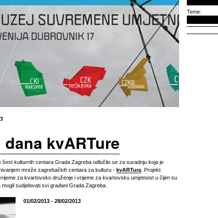
Teme:
13
 dana kvARTure
šest kulturnih centara Grada Zagreba odlučilo se za suradnju koja je
snivanjem mreže zagrebačkih centara za kulturu -
kvARTura
. Projekt
rijeme za kvartovsko druženje i vrijeme za kvartovsku umjetnost u čijim su
mogli sudjelovati svi građani Grada Zagreba.
01/02/2013 - 28/02/2013