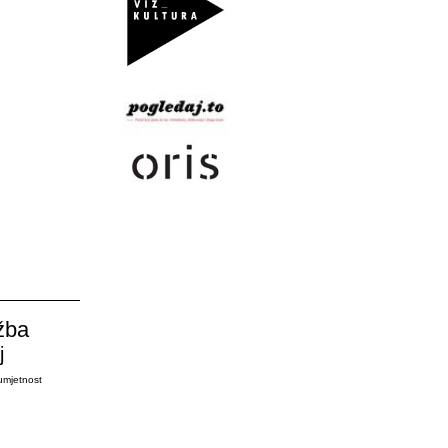
žba
j
umjetnost