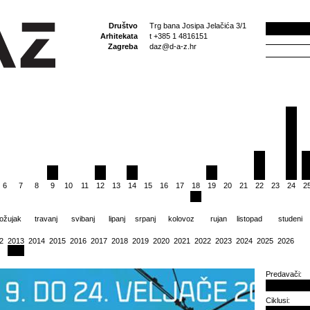
Društvo
Trg bana Josipa Jelačića 3/1
Arhitekata
t +385 1 4816151
Zagreba
daz@d-a-z.hr
6
7
8
9
10
11
12
13
14
15
16
17
18
19
20
21
22
23
24
2
ožujak
travanj
svibanj
lipanj
srpanj
kolovoz
rujan
listopad
studeni
2
2013
2014
2015
2016
2017
2018
2019
2020
2021
2022
2023
2024
2025
2026
Predavači:
Ciklusi: