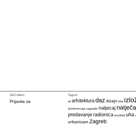
DAZ bilten:
Tagovi:
izlo
daz
arhitektura
dizajn
Prijavite se
af
hka
natječa
natjecaj
konferencija
nagrade
predavanje
radionica
uha
rezultati
Zagreb
urbanizam