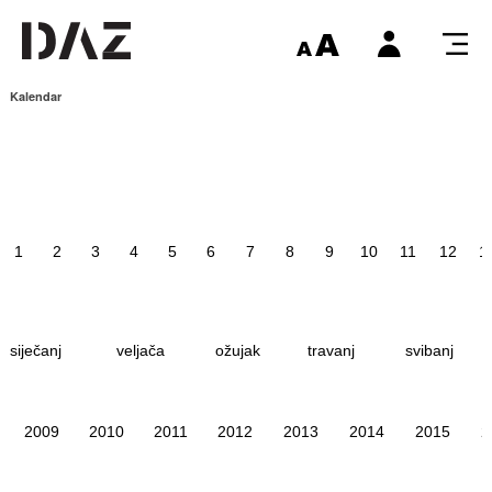
Kalendar
1
2
3
4
5
6
7
8
9
10
11
12
1
siječanj
veljača
ožujak
travanj
svibanj
2009
2010
2011
2012
2013
2014
2015
2