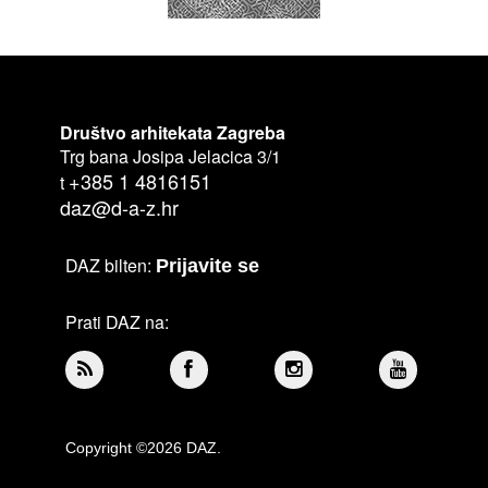
Društvo arhitekata Zagreba
Trg bana Josipa Jelacica 3/1
+385 1 4816151
t
daz@d-a-z.hr
DAZ bilten:
Prijavite se
Prati DAZ na:
Copyright ©2026 DAZ.