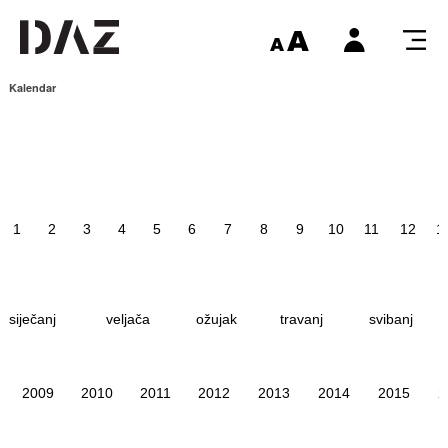
Kalendar
1
2
3
4
5
6
7
8
9
10
11
12
1
siječanj
veljača
ožujak
travanj
svibanj
2009
2010
2011
2012
2013
2014
2015
2