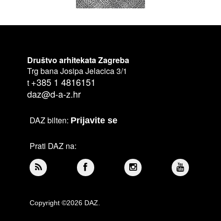
Društvo arhitekata Zagreba
Trg bana Josipa Jelacica 3/1
+385 1 4816151
t
daz@d-a-z.hr
DAZ bilten:
Prijavite se
Prati DAZ na:
Copyright ©2026 DAZ.