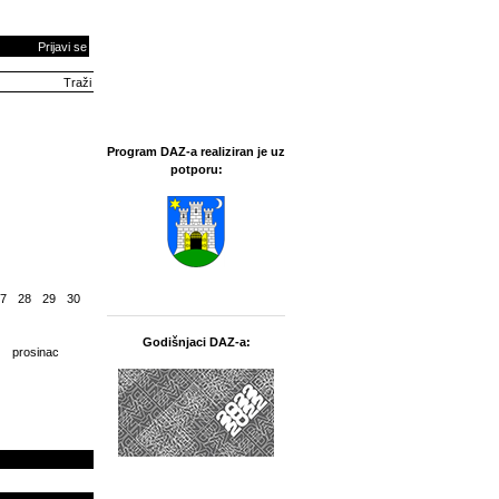
Prijavi se
Program DAZ-a realiziran je uz
potporu:
7
28
29
30
Godišnjaci DAZ-a:
prosinac