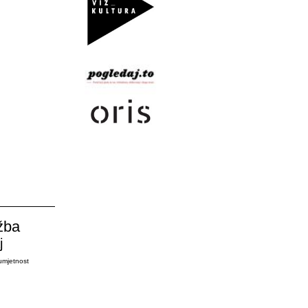
žba
j
umjetnost