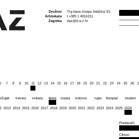
Društvo
Trg bana Josipa Jelačića 3/1
Arhitekata
t +385 1 4816151
Zagreba
daz@d-a-z.hr
6
7
8
9
10
11
12
13
14
15
16
17
18
19
20
21
22
23
24
25
26
2
ožujak
travanj
svibanj
lipanj
srpanj
kolovoz
rujan
listopad
studeni
2
2013
2014
2015
2016
2017
2018
2019
2020
2021
2022
2023
2024
2025
2026
Predavači:
Ciklusi: