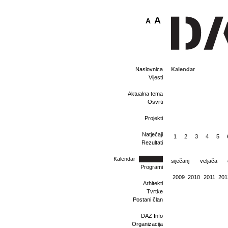
A
A
Kalendar
Naslovnica
Vijesti
Aktualna tema
Osvrti
Projekti
Natječaji
1
2
3
4
5
Rezultati
Kalendar
siječanj
veljača
Programi
2009
2010
2011
201
Arhitekti
Tvrtke
Postani član
DAZ Info
Organizacija