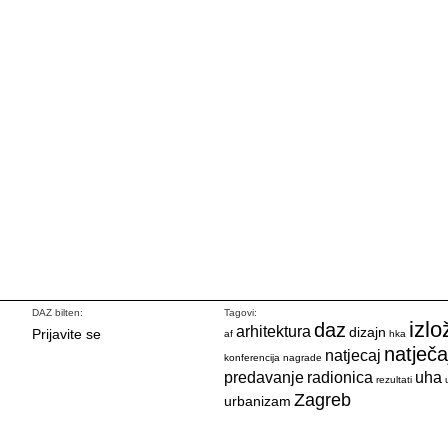
DAZ bilten:
Tagovi:
izlo
daz
arhitektura
dizajn
Prijavite se
af
hka
natječa
natjecaj
konferencija
nagrade
predavanje
radionica
uha
rezultati
Zagreb
urbanizam