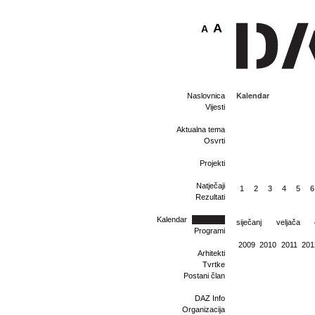
A
A
Kalendar
Naslovnica
Vijesti
Aktualna tema
Osvrti
Projekti
Natječaji
1
2
3
4
5
6
Rezultati
Kalendar
siječanj
veljača
Programi
2009
2010
2011
201
Arhitekti
Tvrtke
Postani član
DAZ Info
Organizacija