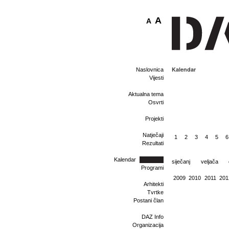
A
A
Kalendar
Naslovnica
Vijesti
Aktualna tema
Osvrti
Projekti
Natječaji
1
2
3
4
5
6
Rezultati
Kalendar
siječanj
veljača
Programi
2009
2010
2011
201
Arhitekti
Tvrtke
Postani član
DAZ Info
Organizacija