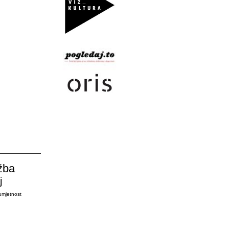
žba
j
umjetnost