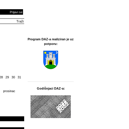
Prijavi se
Program DAZ-a realiziran je uz
potporu:
28
29
30
31
Godišnjaci DAZ-a:
prosinac