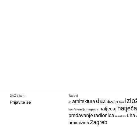
DAZ bilten:
Tagovi:
izlo
daz
arhitektura
dizajn
Prijavite se
af
hka
natječa
natjecaj
konferencija
nagrade
predavanje
radionica
uha
rezultati
Zagreb
urbanizam