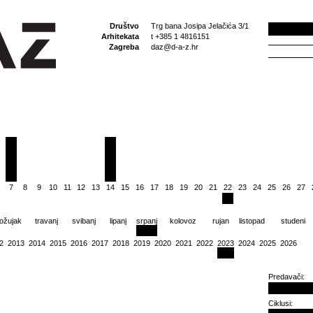
Društvo
Trg bana Josipa Jelačića 3/1
Arhitekata
t +385 1 4816151
Zagreba
daz@d-a-z.hr
7
8
9
10
11
12
13
14
15
16
17
18
19
20
21
22
23
24
25
26
27
ožujak
travanj
svibanj
lipanj
srpanj
kolovoz
rujan
listopad
studeni
2
2013
2014
2015
2016
2017
2018
2019
2020
2021
2022
2023
2024
2025
2026
Predavači:
Ciklusi: