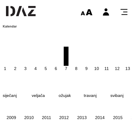
Kalendar
1
2
3
4
5
6
7
8
9
10
11
12
13
siječanj
veljača
ožujak
travanj
svibanj
2009
2010
2011
2012
2013
2014
2015
2