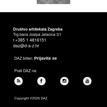
Društvo arhitekata Zagreba
Trg bana Josipa Jelacica 3/1
+385 1 4816151
t
daz@d-a-z.hr
DAZ bilten:
Prijavite se
Prati DAZ na:
Copyright ©2026 DAZ.