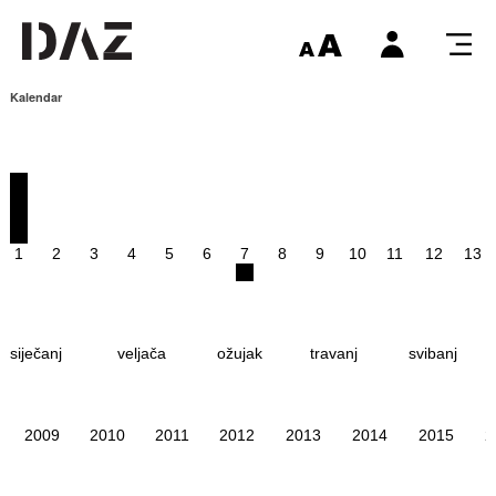
Kalendar
1
2
3
4
5
6
7
8
9
10
11
12
13
siječanj
veljača
ožujak
travanj
svibanj
2009
2010
2011
2012
2013
2014
2015
2