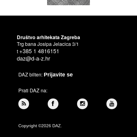
Društvo arhitekata Zagreba
Trg bana Josipa Jelacica 3/1
+385 1 4816151
t
daz@d-a-z.hr
DAZ bilten:
Prijavite se
Prati DAZ na:
Copyright ©2026 DAZ.