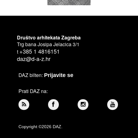
Društvo arhitekata Zagreba
Trg bana Josipa Jelacica 3/1
+385 1 4816151
t
daz@d-a-z.hr
DAZ bilten:
Prijavite se
Prati DAZ na:
Copyright ©2026 DAZ.