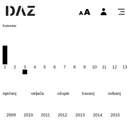
Kalendar
1
2
3
4
5
6
7
8
9
10
11
12
13
siječanj
veljača
ožujak
travanj
svibanj
2009
2010
2011
2012
2013
2014
2015
2