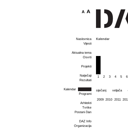
A
A
Kalendar
Naslovnica
Vijesti
Aktualna tema
Osvrti
Projekti
Natječaji
1
2
3
4
5
6
Rezultati
Kalendar
siječanj
veljača
Programi
2009
2010
2011
201
Arhitekti
Tvrtke
Postani član
DAZ Info
Organizacija