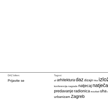
DAZ bilten:
Tagovi:
izlo
daz
arhitektura
dizajn
Prijavite se
af
hka
natječa
natjecaj
konferencija
nagrade
predavanje
radionica
uha
rezultati
Zagreb
urbanizam