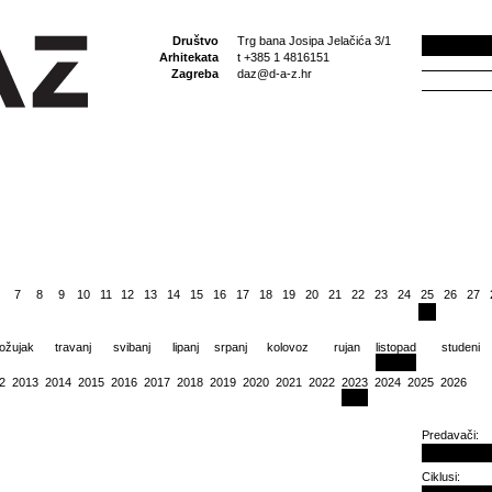
Društvo
Trg bana Josipa Jelačića 3/1
Arhitekata
t +385 1 4816151
Zagreba
daz@d-a-z.hr
7
8
9
10
11
12
13
14
15
16
17
18
19
20
21
22
23
24
25
26
27
ožujak
travanj
svibanj
lipanj
srpanj
kolovoz
rujan
listopad
studeni
2
2013
2014
2015
2016
2017
2018
2019
2020
2021
2022
2023
2024
2025
2026
Predavači:
Ciklusi: