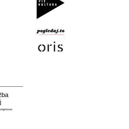
žba
j
umjetnost