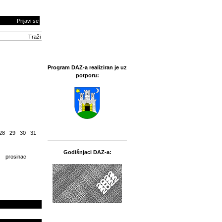
Prijavi se
Program DAZ-a realiziran je uz
potporu:
28
29
30
31
Godišnjaci DAZ-a:
prosinac