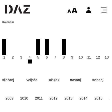
Kalendar
1
2
3
4
5
6
7
8
9
10
11
12
13
siječanj
veljača
ožujak
travanj
svibanj
2009
2010
2011
2012
2013
2014
2015
2