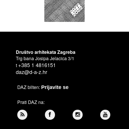
Društvo arhitekata Zagreba
Trg bana Josipa Jelacica 3/1
+385 1 4816151
t
daz@d-a-z.hr
DAZ bilten:
Prijavite se
Prati DAZ na: