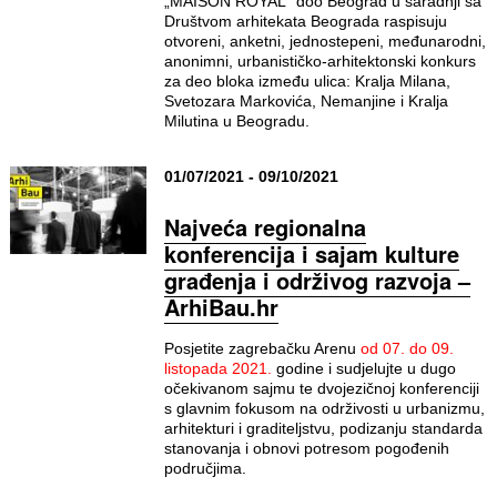
„MAISON ROYAL“ doo Beograd u saradnji sa
Društvom arhitekata Beograda raspisuju
otvoreni, anketni, jednostepeni, međunarodni,
anonimni, urbanističko-arhitektonski konkurs
za deo bloka između ulica: Kralja Milana,
Svetozara Markovića, Nemanjine i Kralja
Milutina u Beogradu.
01/07/2021 - 09/10/2021
Najveća regionalna
konferencija i sajam kulture
građenja i održivog razvoja –
ArhiBau.hr
Posjetite zagrebačku Arenu
od 07. do 09.
listopada 2021.
godine i sudjelujte u dugo
očekivanom sajmu te dvojezičnoj konferenciji
s glavnim fokusom na održivosti u urbanizmu,
arhitekturi i graditeljstvu, podizanju standarda
stanovanja i obnovi potresom pogođenih
područjima.