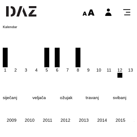
Kalendar
1
2
3
4
5
6
7
8
9
10
11
12
13
siječanj
veljača
ožujak
travanj
svibanj
2009
2010
2011
2012
2013
2014
2015
2