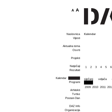
A
A
Kalendar
Naslovnica
Vijesti
Aktualna tema
Osvrti
Projekti
Natječaji
1
2
3
4
5
6
Rezultati
Kalendar
siječanj
veljača
Programi
2009
2010
2011
201
Arhitekti
Tvrtke
Postani član
DAZ Info
Organizacija