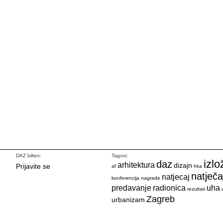
DAZ bilten:
Tagovi:
izlo
daz
arhitektura
dizajn
Prijavite se
af
hka
natječa
natjecaj
konferencija
nagrade
predavanje
radionica
uha
rezultati
Zagreb
urbanizam