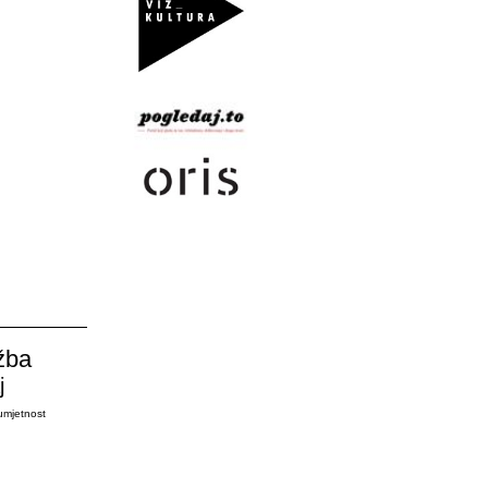
žba
j
umjetnost