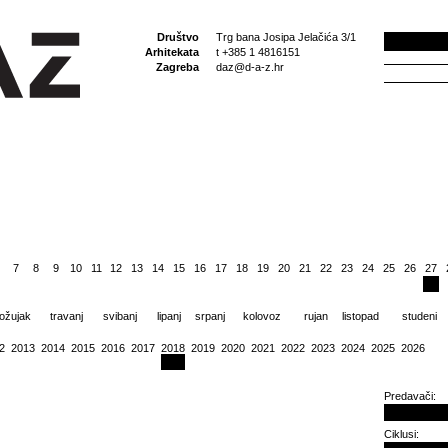
Društvo
Trg bana Josipa Jelačića 3/1
Arhitekata
t +385 1 4816151
Zagreba
daz@d-a-z.hr
7
8
9
10
11
12
13
14
15
16
17
18
19
20
21
22
23
24
25
26
27
ožujak
travanj
svibanj
lipanj
srpanj
kolovoz
rujan
listopad
studeni
2
2013
2014
2015
2016
2017
2018
2019
2020
2021
2022
2023
2024
2025
2026
Predavači:
Ciklusi: