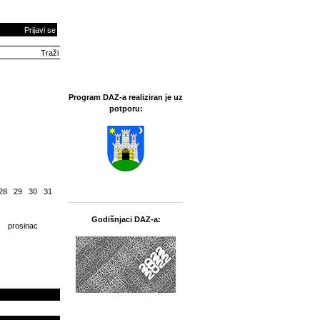
Prijavi se
Program DAZ-a realiziran je uz
potporu:
28
29
30
31
Godišnjaci DAZ-a:
prosinac