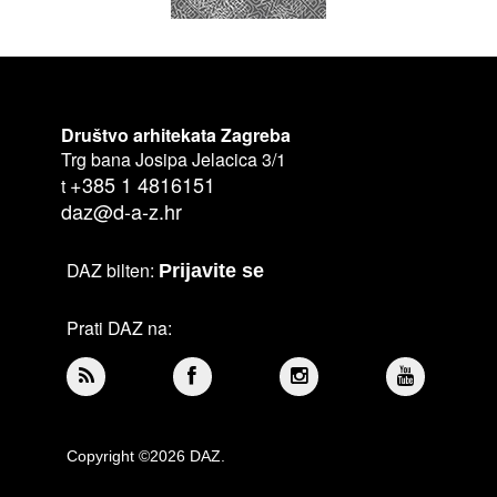
Društvo arhitekata Zagreba
Trg bana Josipa Jelacica 3/1
+385 1 4816151
t
daz@d-a-z.hr
DAZ bilten:
Prijavite se
Prati DAZ na:
Copyright ©2026 DAZ.