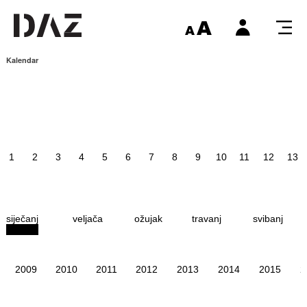
Kalendar
1
2
3
4
5
6
7
8
9
10
11
12
13
siječanj
veljača
ožujak
travanj
svibanj
2009
2010
2011
2012
2013
2014
2015
2