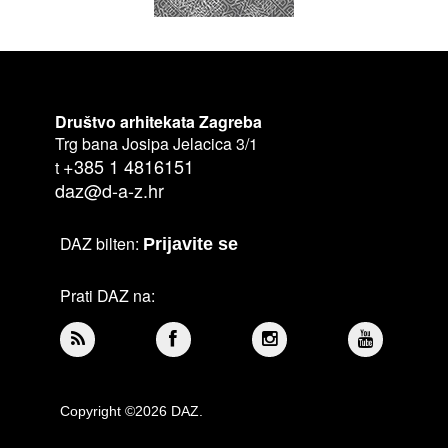
Društvo arhitekata Zagreba
Trg bana Josipa Jelacica 3/1
+385 1 4816151
t
daz@d-a-z.hr
DAZ bilten:
Prijavite se
Prati DAZ na:
Copyright ©2026 DAZ.