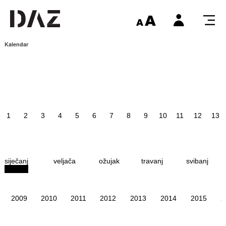
Kalendar
1
2
3
4
5
6
7
8
9
10
11
12
13
siječanj
veljača
ožujak
travanj
svibanj
2009
2010
2011
2012
2013
2014
2015
2