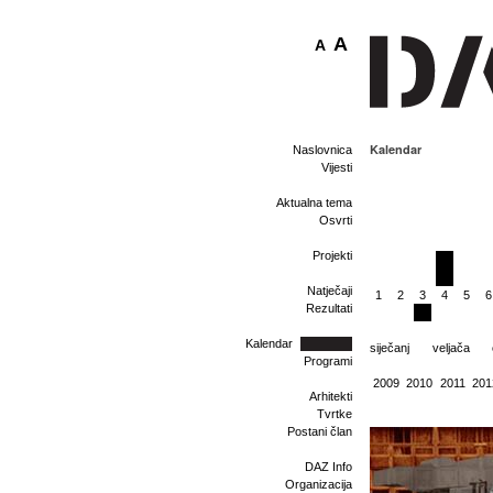
A
A
Kalendar
Naslovnica
Vijesti
Aktualna tema
Osvrti
Projekti
Natječaji
1
2
3
4
5
6
Rezultati
Kalendar
siječanj
veljača
Programi
2009
2010
2011
201
Arhitekti
Tvrtke
Postani član
DAZ Info
Organizacija