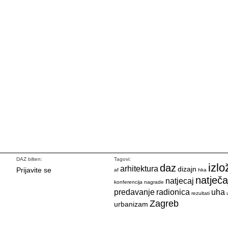
DAZ bilten:
Tagovi:
izlo
daz
arhitektura
dizajn
Prijavite se
af
hka
natječa
natjecaj
konferencija
nagrade
predavanje
radionica
uha
rezultati
Zagreb
urbanizam