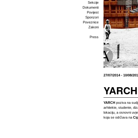
Sekcije
Dokumenti
Povijest
Sponzori
Poveznice
Zakoni
Press
27/07/2014 - 10/08/20
YARCH 
YARCH
poziva na sudj
arhitekte, studente, diz
lokaciju, a osnovni uvje
koja se održava na
Cip