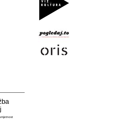
žba
j
umjetnost