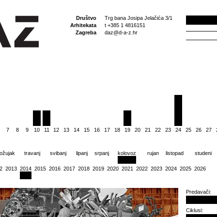
Društvo
Trg bana Josipa Jelačića 3/1
Arhitekata
t +385 1 4816151
Zagreba
daz@d-a-z.hr
7
8
9
10
11
12
13
14
15
16
17
18
19
20
21
22
23
24
25
26
27
ožujak
travanj
svibanj
lipanj
srpanj
kolovoz
rujan
listopad
studeni
2
2013
2014
2015
2016
2017
2018
2019
2020
2021
2022
2023
2024
2025
2026
Predavači:
Ciklusi: