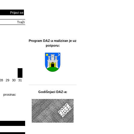
Prijavi se
Program DAZ-a realiziran je uz
potporu:
28
29
30
31
Godišnjaci DAZ-a:
prosinac