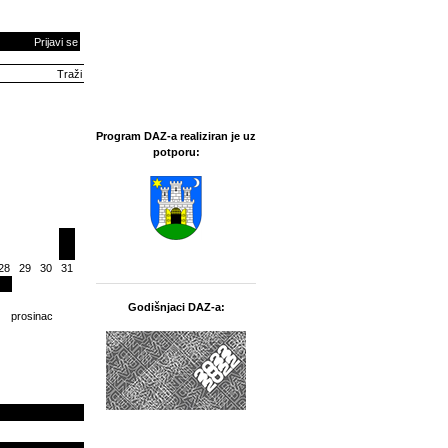
Prijavi se
Program DAZ-a realiziran je uz
potporu:
28
29
30
31
Godišnjaci DAZ-a:
prosinac