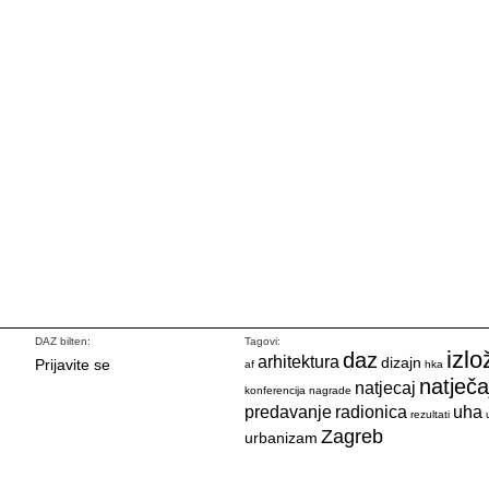
DAZ bilten:
Tagovi:
izlo
daz
arhitektura
dizajn
Prijavite se
af
hka
natječa
natjecaj
konferencija
nagrade
predavanje
radionica
uha
rezultati
Zagreb
urbanizam