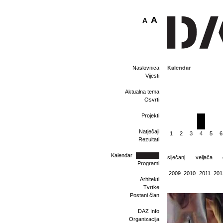
A
A
Kalendar
Naslovnica
Vijesti
Aktualna tema
Osvrti
Projekti
Natječaji
1
2
3
4
5
6
Rezultati
Kalendar
siječanj
veljača
Programi
2009
2010
2011
201
Arhitekti
Tvrtke
Postani član
DAZ Info
Organizacija