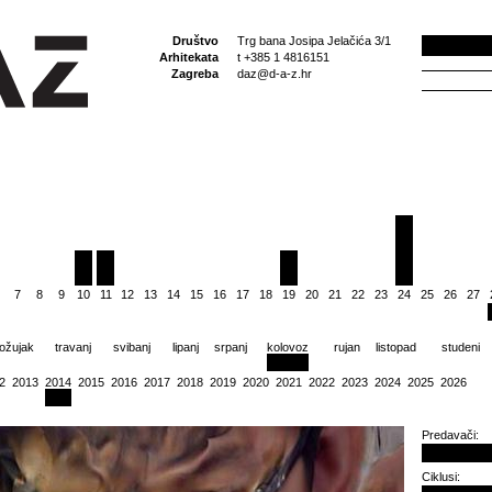
Društvo
Trg bana Josipa Jelačića 3/1
Arhitekata
t +385 1 4816151
Zagreba
daz@d-a-z.hr
7
8
9
10
11
12
13
14
15
16
17
18
19
20
21
22
23
24
25
26
27
ožujak
travanj
svibanj
lipanj
srpanj
kolovoz
rujan
listopad
studeni
2
2013
2014
2015
2016
2017
2018
2019
2020
2021
2022
2023
2024
2025
2026
Predavači:
Ciklusi: