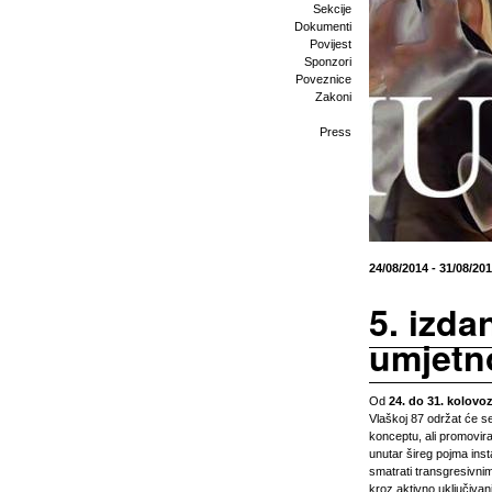
Sekcije
Dokumenti
Povijest
Sponzori
Poveznice
Zakoni
Press
24/08/2014 - 31/08/20
5. izda
umjetn
Od
24. do 31. kolovo
Vlaškoj 87 održat će se
konceptu, ali promovira 
unutar šireg pojma insta
smatrati transgresivnim
kroz aktivno uključiva