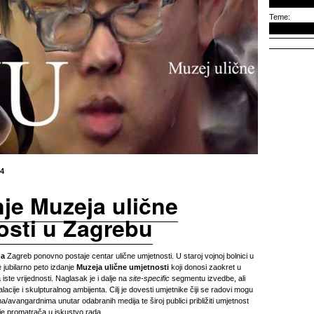
Teme:
14
nje Muzeja ulične
osti u Zagrebu
za
Zagreb ponovno postaje centar ulične umjetnosti. U staroj vojnoj bolnici u
 jubilarno peto izdanje
Muzeja ulične umjetnosti
koji donosi zaokret u
iste vrijednosti. Naglasak je i dalje na
site-specific
segmentu izvedbe, ali
lacije i skulpturalnog ambijenta. Cilj je dovesti umjetnike čiji se radovi mogu
a/avangardnima unutar odabranih medija te široj publici približiti umjetnost
nje promatrača u iskustvo rada.