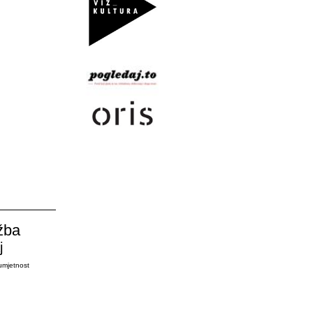
žba
j
umjetnost