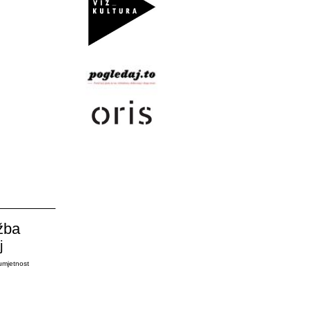
žba
j
umjetnost