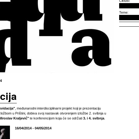
Ciklusi:
Teme:
14
cija
kvidacija"
, međunarodni interdisciplinarni projekt koji je prezentaciju
zložbom u Prištini, dobiva svoj nastavak otvorenjem izložbe 2. svibnja u
Miroslav Kraljević"
te konferencijom koja će se održati
3. i 4. svibnja
.
16/04/2014 - 04/05/2014