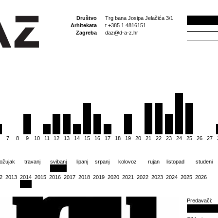
Društvo
Trg bana Josipa Jelačića 3/1
Arhitekata
t +385 1 4816151
Zagreba
daz@d-a-z.hr
7
8
9
10
11
12
13
14
15
16
17
18
19
20
21
22
23
24
25
26
27
ožujak
travanj
svibanj
lipanj
srpanj
kolovoz
rujan
listopad
studeni
2
2013
2014
2015
2016
2017
2018
2019
2020
2021
2022
2023
2024
2025
2026
Predavači: