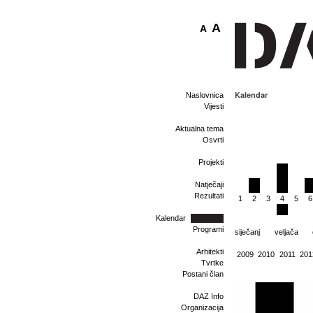
A
A
Kalendar
Naslovnica
Vijesti
Aktualna tema
Osvrti
Projekti
Natječaji
Rezultati
1
2
3
4
5
6
Kalendar
Programi
siječanj
veljača
Arhitekti
2009
2010
2011
201
Tvrtke
Postani član
DAZ Info
Organizacija