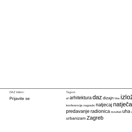
DAZ bilten:
Tagovi:
izlo
daz
arhitektura
dizajn
Prijavite se
af
hka
natječa
natjecaj
konferencija
nagrade
predavanje
radionica
uha
rezultati
Zagreb
urbanizam