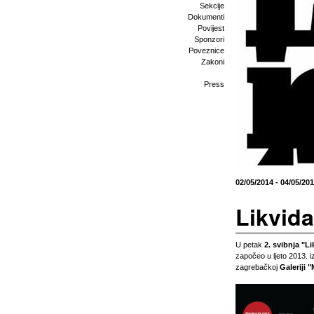
Sekcije
Dokumenti
Povijest
Sponzori
Poveznice
Zakoni
Press
02/05/2014 - 04/05/20
Likvida
U petak
2. svibnja
"Li
započeo u ljeto 2013. i
zagrebačkoj
Galeriji "