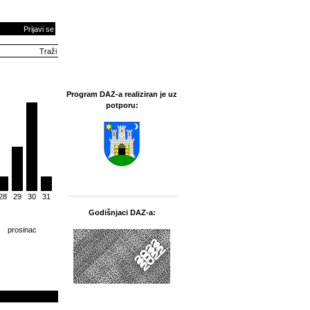
Prijavi se
Program DAZ-a realiziran je uz
potporu:
28
29
30
31
Godišnjaci DAZ-a:
prosinac