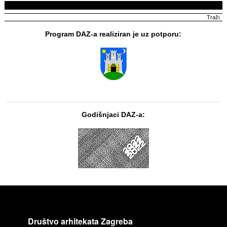
Program DAZ-a realiziran je uz potporu:
Godišnjaci DAZ-a:
Društvo arhitekata Zagreba