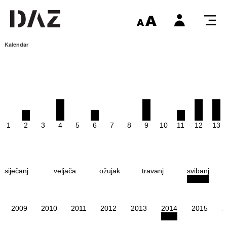
Kalendar
1
2
3
4
5
6
7
8
9
10
11
12
13
siječanj
veljača
ožujak
travanj
svibanj
2009
2010
2011
2012
2013
2014
2015
2