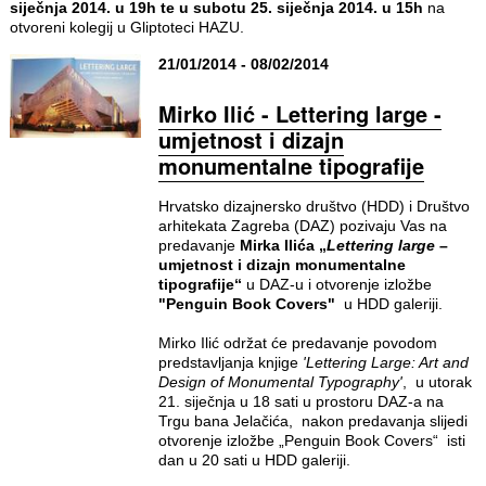
siječnja 2014. u 19h te u subotu 25. siječnja 2014. u 15h
na
otvoreni kolegij u Gliptoteci HAZU.
21/01/2014 - 08/02/2014
Mirko Ilić - Lettering large -
umjetnost i dizajn
monumentalne tipografije
Hrvatsko dizajnersko društvo (HDD) i Društvo
arhitekata Zagreba (DAZ) pozivaju Vas na
predavanje
Mirka Ilića „
Lettering large
–
umjetnost i dizajn monumentalne
tipografije“
u DAZ-u i otvorenje izložbe
"Penguin Book Covers"
u HDD galeriji.
Mirko Ilić održat će predavanje povodom
predstavljanja knjige
'Lettering Large: Art and
Design of Monumental Typography'
, u utorak
21. siječnja u 18 sati u prostoru DAZ-a na
Trgu bana Jelačića, nakon predavanja slijedi
otvorenje izložbe „Penguin Book Covers“ isti
dan u 20 sati u HDD galeriji.