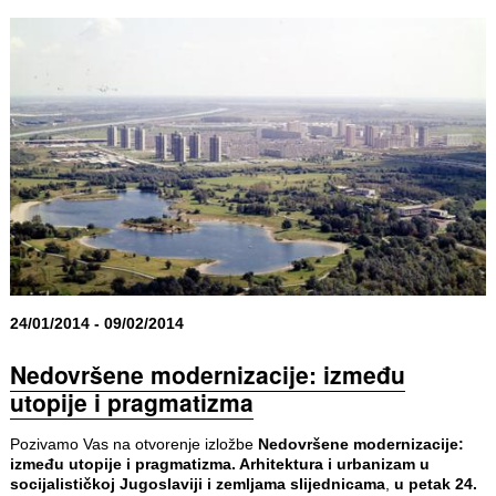
24/01/2014 - 09/02/2014
Nedovršene modernizacije: između
utopije i pragmatizma
Pozivamo Vas na otvorenje izložbe
Nedovršene modernizacije:
između utopije i pragmatizma. Arhitektura i urbanizam u
socijalističkoj Jugoslaviji i zemljama slijednicama
,
u petak 24.