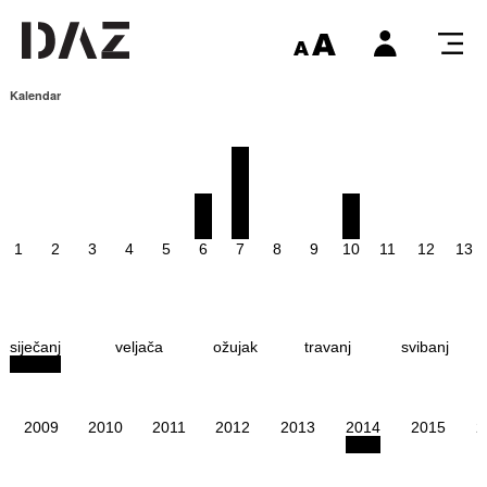
Kalendar
1
2
3
4
5
6
7
8
9
10
11
12
13
siječanj
veljača
ožujak
travanj
svibanj
2009
2010
2011
2012
2013
2014
2015
2