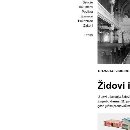
Sekcije
Dokumenti
Povijest
Sponzori
Poveznice
Zakoni
Press
11/12/2013 - 22/01/201
Židovi 
U okviru kolegija Židovi
Zagrebu
danas, 11. p
gostujućim predavačim