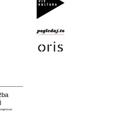
žba
j
umjetnost