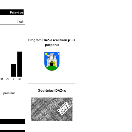
Prijavi se
Program DAZ-a realiziran je uz
potporu:
28
29
30
31
Godišnjaci DAZ-a:
prosinac