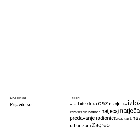
DAZ bilten:
Tagovi:
izlo
daz
arhitektura
dizajn
Prijavite se
af
hka
natječa
natjecaj
konferencija
nagrade
predavanje
radionica
uha
rezultati
Zagreb
urbanizam