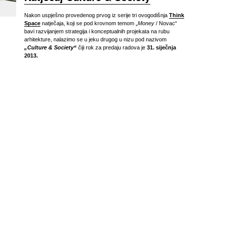
Nakon uspješno provedenog prvog iz serije tri ovogodišnja
Think
Space
natječaja, koji se pod krovnom temom „
Money
/ Novac“
bavi razvijanjem strategija i konceptualnih projekata na rubu
arhitekture, nalazimo se u jeku drugog u nizu pod nazivom
„Culture & Society“
čiji rok za predaju radova je
31. siječnja
2013.