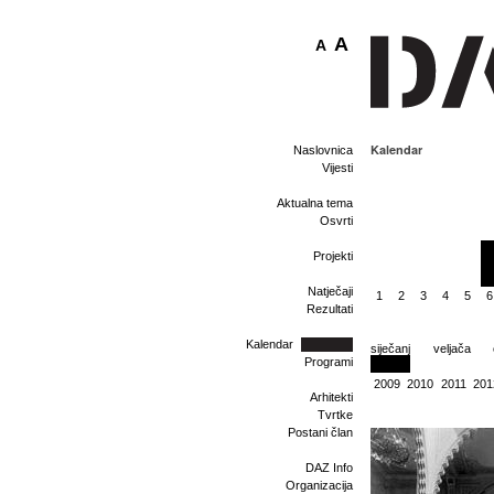
A
A
Kalendar
Naslovnica
Vijesti
Aktualna tema
Osvrti
Projekti
Natječaji
1
2
3
4
5
6
Rezultati
Kalendar
siječanj
veljača
Programi
2009
2010
2011
201
Arhitekti
Tvrtke
Postani član
DAZ Info
Organizacija