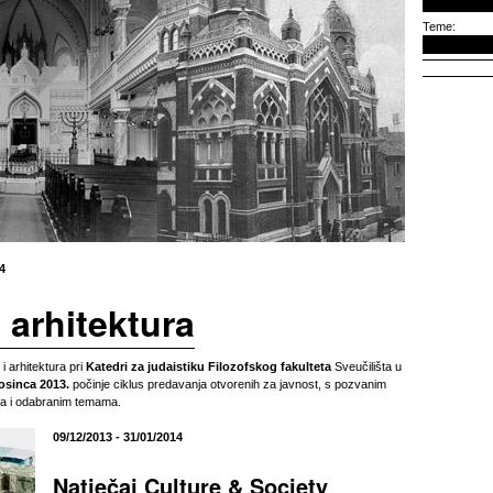
Teme:
4
i arhitektura
 i arhitektura pri
Katedri za judaistiku Filozofskog fakulteta
Sveučilišta u
rosinca 2013.
počinje ciklus predavanja otvorenih za javnost, s pozvanim
a i odabranim temama.
09/12/2013 - 31/01/2014
Natječaj Culture & Society