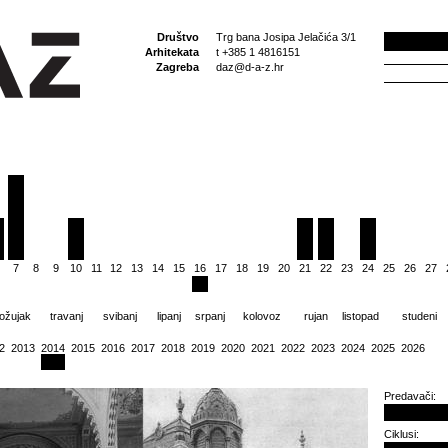
Društvo
Trg bana Josipa Jelačića 3/1
Arhitekata
t +385 1 4816151
Zagreba
daz@d-a-z.hr
7
8
9
10
11
12
13
14
15
16
17
18
19
20
21
22
23
24
25
26
27
ožujak
travanj
svibanj
lipanj
srpanj
kolovoz
rujan
listopad
studeni
2
2013
2014
2015
2016
2017
2018
2019
2020
2021
2022
2023
2024
2025
2026
Predavači:
Ciklusi: