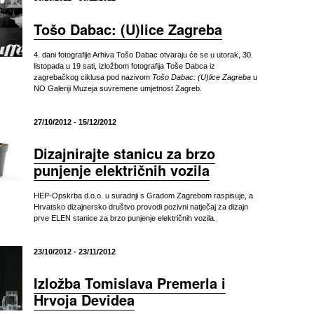
Tošo Dabac: (U)lice Zagreba
4. dani fotografije Arhiva Tošo Dabac otvaraju će se u utorak, 30.
listopada u 19 sati, izložbom fotografija Toše Dabca iz
zagrebačkog ciklusa pod nazivom
Tošo Dabac: (U)lice Zagreba
u
NO Galeriji Muzeja suvremene umjetnost Zagreb.
27/10/2012 - 15/12/2012
Dizajnirajte stanicu za brzo
punjenje električnih vozila
HEP-Opskrba d.o.o. u suradnji s Gradom Zagrebom raspisuje, a
Hrvatsko dizajnersko društvo provodi pozivni natječaj za dizajn
prve ELEN stanice za brzo punjenje električnih vozila.
23/10/2012 - 23/11/2012
Izložba Tomislava Premerla i
Hrvoja Devidea