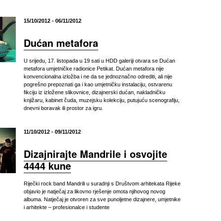
15/10/2012 - 06/11/2012
Dućan metafora
U srijedu, 17. listopada u 19 sati u HDD galeriji otvara se Dućan
metafora umjetničke radionice Petikat. Dućan metafora nije
konvencionalna izložba i ne da se jednoznačno odrediti, ali nije
pogrešno prepoznati ga i kao umjetničku instalaciju, ostvarenu
fikciju iz izložene slikovnice, dizajnerski dućan, nakladničku
knjižaru, kabinet čuda, muzejsku kolekciju, putujuću scenografiju,
dnevni boravak ili prostor za igru.
11/10/2012 - 09/11/2012
Dizajnirajte Mandrile i osvojite
4444 kune
Riječki rock band Mandrili u suradnji s Društvom arhitekata Rijeke
objavio je natječaj za likovno rješenje omota njihovog novog
albuma. Natječaj je otvoren za sve punoljetne dizajnere, umjetnike
i arhitekte – profesionalce i studente