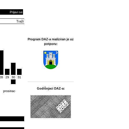
Prijavi se
Program DAZ-a realiziran je uz
potporu:
28
29
30
31
Godišnjaci DAZ-a:
prosinac