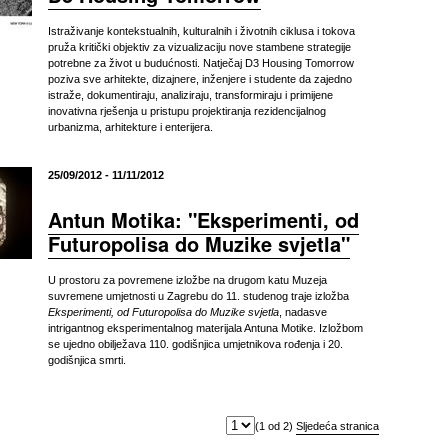
Istraživanje kontekstualnih, kulturalnih i životnih ciklusa i tokova
pruža kritički objektiv za vizualizaciju nove stambene strategije
potrebne za život u budućnosti. Natječaj D3 Housing Tomorrow
poziva sve arhitekte, dizajnere, inženjere i studente da zajedno
istraže, dokumentiraju, analiziraju, transformiraju i primijene
inovativna rješenja u pristupu projektiranja rezidencijalnog
urbanizma, arhitekture i enterijera.
25/09/2012 - 11/11/2012
Antun Motika: "Eksperimenti, od
Futuropolisa do Muzike svjetla"
U prostoru za povremene izložbe na drugom katu Muzeja
suvremene umjetnosti u Zagrebu do 11. studenog traje izložba
Eksperimenti, od Futuropolisa do Muzike svjetla
, nadasve
intrigantnog eksperimentalnog materijala Antuna Motike. Izložbom
se ujedno obilježava 110. godišnjica umjetnikova rođenja i 20.
godišnjica smrti.
(1 od 2)
Sljedeća stranica