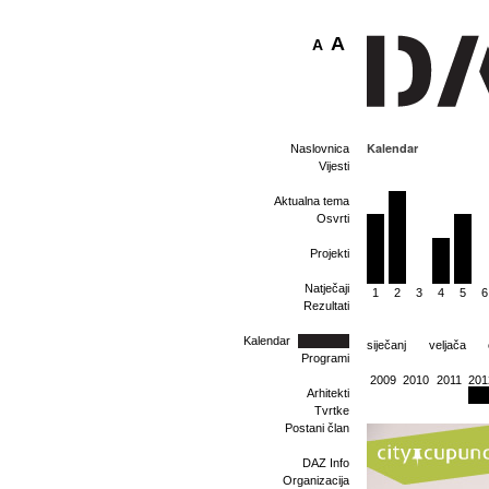
A
A
Kalendar
Naslovnica
Vijesti
Aktualna tema
Osvrti
Projekti
Natječaji
1
2
3
4
5
6
Rezultati
Kalendar
siječanj
veljača
Programi
2009
2010
2011
201
Arhitekti
Tvrtke
Postani član
DAZ Info
Organizacija