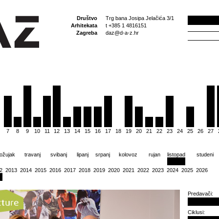
Društvo
Trg bana Josipa Jelačića 3/1
Arhitekata
t +385 1 4816151
Zagreba
daz@d-a-z.hr
7
8
9
10
11
12
13
14
15
16
17
18
19
20
21
22
23
24
25
26
27
ožujak
travanj
svibanj
lipanj
srpanj
kolovoz
rujan
listopad
studeni
2
2013
2014
2015
2016
2017
2018
2019
2020
2021
2022
2023
2024
2025
2026
Predavači:
Ciklusi: