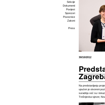
Sekcije
Dokumenti
Povijest
Sponzori
Poveznice
Zakoni
Press
30/10/2012
Predst
Zagreb
Na predstavljanju proj
upućen je otvoreni poz
suradnju već su i iskaza
Trešnjevka-sjever, No