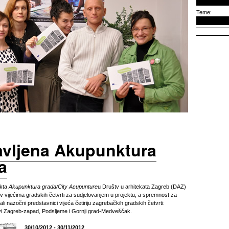
Teme:
avljena Akupunktura
a
ekta
Akupunktura grada/City Acupunture
u Društv u arhitekata Zagreb (DAZ)
iv vijećima gradskih četvrti za sudjelovanjem u projektu, a spremnost za
li nazočni predstavnici vijeća četiriju zagrebačkih gradskih četvrti:
vi Zagreb-zapad, Podsljeme i Gornji grad-Medveščak.
30/10/2012 - 30/11/2012