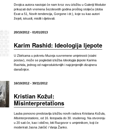
Dvojica autora nastojat će nam kroz ovu izložbu u Galeriji Modulor
prikazati duh vremena šezdesetih godina prošlog stoljeća (doba
Exat-a 51, Novih tendencija, Gorgone i dr.), koje su kao autori
živjeli, iskusili, mislili i djelovali.
20/10/2012 - 01/01/2013
Karim Rashid: Ideologija ljepote
U Zbirkama u pokretu Muzeja suvremene umjetnosti (stalni
postav), može se pogledati izložba
Ideologija ljepote
Karima
Rashida, jednog od najproduktivnijih i najcjenjenijih dizajnera
današnjice.
16/10/2012 - 30/11/2012
Kristian Kožul:
Misinterpretations
Lauba ponosno predstavlja izložbu novih radova Kristiana Kožula,
Misinterpretations
, od 16. listopada do 30. studenog. Na otvorenju
u 20 sati će, kao i obično, biti Razgovor s umjetnikom, koji će
moderirati Jasna Jakšić i Vanja Žanko.