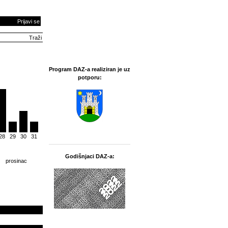
Prijavi se
Program DAZ-a realiziran je uz
potporu:
28
29
30
31
Godišnjaci DAZ-a:
prosinac