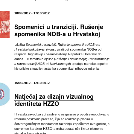
18/09/2012 - 17/10/2012
Spomenici u tranziciji. Rušenje
spomenika NOB-a u Hrvatskoj
Izložba
Spomenici u tranziciji. Rušenje spomenika NOB-a u
Hrvatskoj
pokušava rekonstruirati put spomenika NOB-a od
raspada Jugoslavije i osamostaljenja Republike Hrvatske do
danas. Tri tematske cjeline (
Rušenje i devastacija
;
Transformacije
u reprezentaciji NOB-a
i
Novi koncepti
) upućuju na neke aspekte
historijske situacije nastanka spomenika i njihovog rušenja.
15/09/2012 - 12/10/2012
Natječaj za dizajn vizualnog
identiteta HZZO
Hrvatski zavod za zdravstveno osiguranje provodi sveobuhvatnu
reformu poslovnih procesa, čija se realizacija planira u
četverogodišnjem mandatnom razdoblju započetom ove godine, a
suvremen karakter HZZO-a treba postati očit i kroz elemente
vizualne komunikacije.