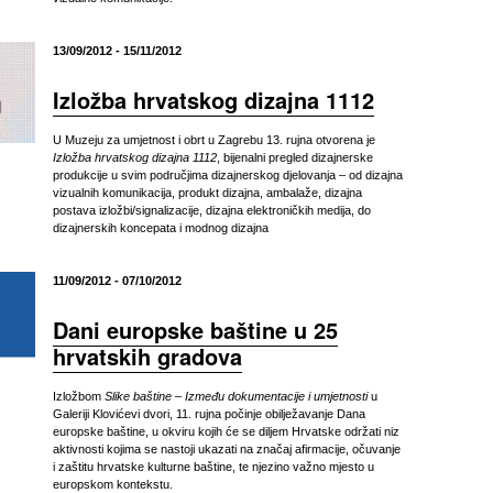
13/09/2012 - 15/11/2012
Izložba hrvatskog dizajna 1112
U Muzeju za umjetnost i obrt u Zagrebu 13. rujna otvorena je
Izložba hrvatskog dizajna 1112
, bijenalni pregled dizajnerske
produkcije u svim područjima dizajnerskog djelovanja – od dizajna
vizualnih komunikacija, produkt dizajna, ambalaže, dizajna
postava izložbi/signalizacije, dizajna elektroničkih medija, do
dizajnerskih koncepata i modnog dizajna
11/09/2012 - 07/10/2012
Dani europske baštine u 25
hrvatskih gradova
Izložbom
Slike baštine – Između dokumentacije i umjetnosti
u
Galeriji Klovićevi dvori, 11. rujna počinje obilježavanje Dana
europske baštine, u okviru kojih će se diljem Hrvatske održati niz
aktivnosti kojima se nastoji ukazati na značaj afirmacije, očuvanje
i zaštitu hrvatske kulturne baštine, te njezino važno mjesto u
europskom kontekstu.