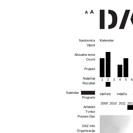
A
A
Kalendar
Naslovnica
Vijesti
Aktualna tema
Osvrti
Projekti
Natječaji
1
2
3
4
5
6
Rezultati
Kalendar
siječanj
veljača
Programi
2009
2010
2011
201
Arhitekti
Tvrtke
Postani član
DAZ Info
Organizacija