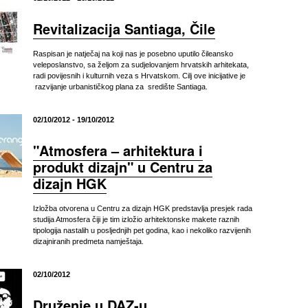
Revitalizacija Santiaga, Čile
Raspisan je natječaj na koji nas je posebno uputilo čileansko
veleposlanstvo, sa željom za sudjelovanjem hrvatskih arhitekata,
radi povijesnih i kulturnih veza s Hrvatskom. Cilj ove inicijative je
razvijanje urbanističkog plana za središte Santiaga.
02/10/2012 - 19/10/2012
"Atmosfera – arhitektura i
produkt dizajn" u Centru za
dizajn HGK
Izložba otvorena u Centru za dizajn HGK predstavlja presjek rada
studija Atmosfera čiji je tim izložio arhitektonske makete raznih
tipologija nastalih u posljednjih pet godina, kao i nekoliko razvijenih
dizajniranih predmeta namještaja.
02/10/2012
Druženje u DAZ-u