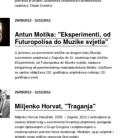
pokrenut je projekt
Studentska urbanističko-arhitektonska
radionica 'Obala Orebića'
.
25/09/2012 - 11/11/2012
Antun Motika: "Eksperimenti, od
Futuropolisa do Muzike svjetla"
U prostoru za povremene izložbe na drugom katu Muzeja
suvremene umjetnosti u Zagrebu do 11. studenog traje izložba
Eksperimenti, od Futuropolisa do Muzike svjetla
, nadasve
intrigantnog eksperimentalnog materijala Antuna Motike. Izložbom
se ujedno obilježava 110. godišnjica umjetnikova rođenja i 20.
godišnjica smrti.
25/09/2012 - 11/11/2012
Miljenko Horvat, "Traganja"
Miljenko Horvat (Varaždin, 1935. – Zagreb, 2012.) nedvojbeno je
ostavio duboki trag u suvremenoj hrvatskoj umjetnosti, ponajprije
svojim djelovanjem u Grupi Gorgona i sudjelovanjem u
međunarodnom pokretu Nove tendencije. Međutim, taj je umjetnik i
arhitekt ostao prilično nepoznat široj publici.