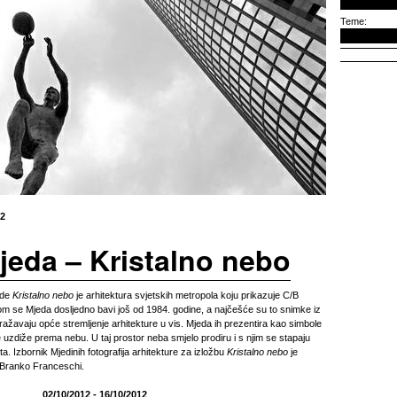
Teme:
12
jeda – Kristalno nebo
ede
Kristalno nebo
je arhitektura svjetskih metropola koju prikazuje C/B
rom se Mjeda dosljedno bavi još od 1984. godine, a najčešće su to snimke iz
ažavaju opće stremljenje arhitekture u vis. Mjeda ih prezentira kao simbole
uzdiže prema nebu. U taj prostor neba smjelo prodiru i s njim se stapaju
ta. Izbornik Mjedinih fotografija arhitekture za izložbu
Kristalno nebo
je
 Branko Franceschi.
02/10/2012 - 16/10/2012