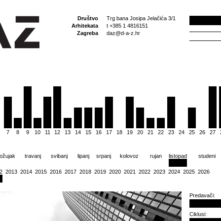
Društvo
Trg bana Josipa Jelačića 3/1
Arhitekata
t +385 1 4816151
Zagreba
daz@d-a-z.hr
7
8
9
10
11
12
13
14
15
16
17
18
19
20
21
22
23
24
25
26
27
ožujak
travanj
svibanj
lipanj
srpanj
kolovoz
rujan
listopad
studeni
2
2013
2014
2015
2016
2017
2018
2019
2020
2021
2022
2023
2024
2025
2026
Predavači:
Ciklusi: