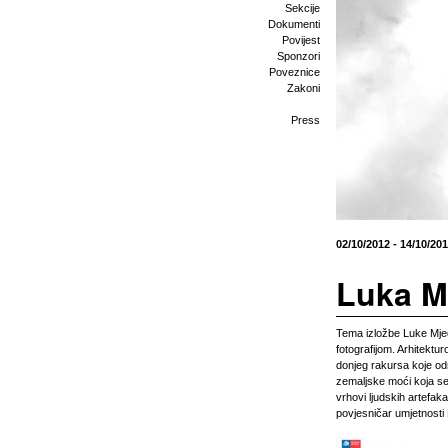
Sekcije
Dokumenti
Povijest
Sponzori
Poveznice
Zakoni
Press
02/10/2012 - 14/10/20
Luka M
Tema izložbe Luke Mj
fotografijom. Arhitektu
donjeg rakursa koje odr
zemaljske moći koja se 
vrhovi ljudskih artefaka
povjesničar umjetnosti