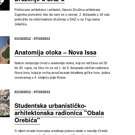
Poštovane arhitektice i arhitekti, članovi Društva arhitekata
Zagreba pozivamo Vas da nam se u utorak, 2. listopada u 18 sati,
pridružite na neformalnom druženju u DAZ-u na Trgu bana
Jelačića.
01/10/2012 - 07/10/2012
Anatomija otoka – Nova Issa
Nakon simpozija
Uvod u anatomiju otoka
, koji se održava od 28.
do 30. rujna, na Visu će se od 1. do 6. listopada održati radionica
Nova Issa
, kojoj je svrha proučavanje lokaliteta grčke Isse, polisa
osnovanog u 4. stoljeću prije Krista.
01/10/2012 - 07/10/2012
Studentska urbanističko-
arhitektonska radionica ''Obala
Orebića''
S ciljem izrade koncepta uređenja poteza obale u naselju Orebić