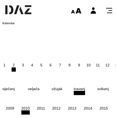
Kalendar
1
2
3
4
5
6
7
8
9
10
11
12
1
siječanj
veljača
ožujak
travanj
svibanj
2009
2010
2011
2012
2013
2014
2015
2