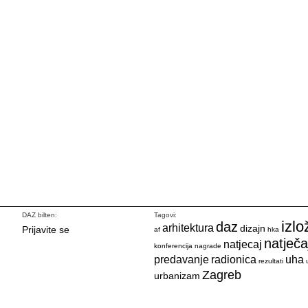
DAZ bilten:
Tagovi:
izlo
daz
arhitektura
dizajn
Prijavite se
af
hka
natječa
natjecaj
konferencija
nagrade
predavanje
radionica
uha
rezultati
Zagreb
urbanizam