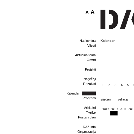
A
A
Kalendar
Naslovnica
Vijesti
Aktualna tema
Osvrti
Projekti
Natječaji
Rezultati
1
2
3
4
5
Kalendar
Programi
siječanj
veljača
Arhitekti
2009
2010
2011
201
Tvrtke
Postani član
DAZ Info
Organizacija