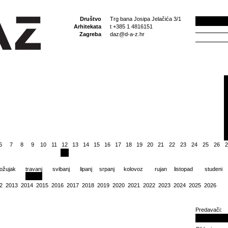
Društvo
Trg bana Josipa Jelačića 3/1
Arhitekata
t +385 1 4816151
Zagreba
daz@d-a-z.hr
6
7
8
9
10
11
12
13
14
15
16
17
18
19
20
21
22
23
24
25
26
2
ožujak
travanj
svibanj
lipanj
srpanj
kolovoz
rujan
listopad
studeni
2
2013
2014
2015
2016
2017
2018
2019
2020
2021
2022
2023
2024
2025
2026
Predavači: