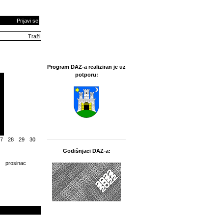
Prijavi se
Program DAZ-a realiziran je uz
potporu:
7
28
29
30
Godišnjaci DAZ-a:
prosinac