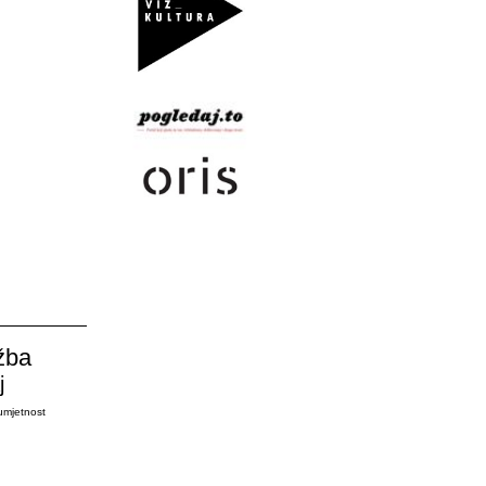
žba
j
umjetnost