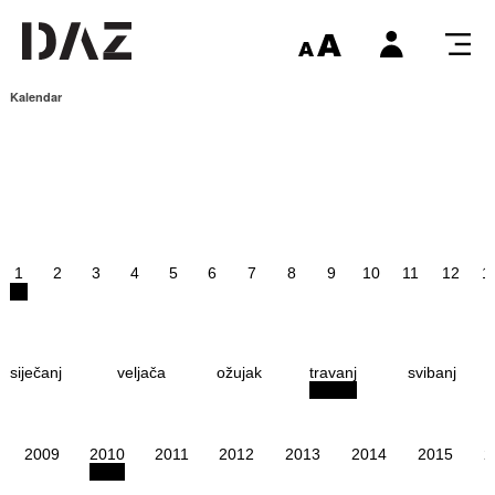
Kalendar
1
2
3
4
5
6
7
8
9
10
11
12
1
siječanj
veljača
ožujak
travanj
svibanj
2009
2010
2011
2012
2013
2014
2015
2