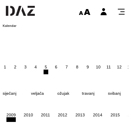
Kalendar
1
2
3
4
5
6
7
8
9
10
11
12
1
siječanj
veljača
ožujak
travanj
svibanj
2009
2010
2011
2012
2013
2014
2015
2