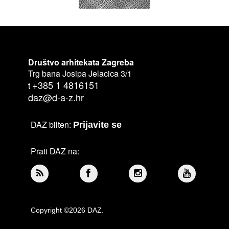
Društvo arhitekata Zagreba
Trg bana Josipa Jelacica 3/1
+385 1 4816151
t
daz@d-a-z.hr
DAZ bilten:
Prijavite se
Prati DAZ na:
Copyright ©2026 DAZ.