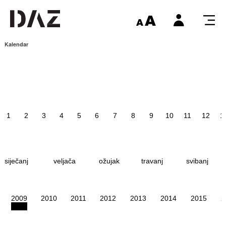
Kalendar
1
2
3
4
5
6
7
8
9
10
11
12
1
siječanj
veljača
ožujak
travanj
svibanj
2009
2010
2011
2012
2013
2014
2015
2