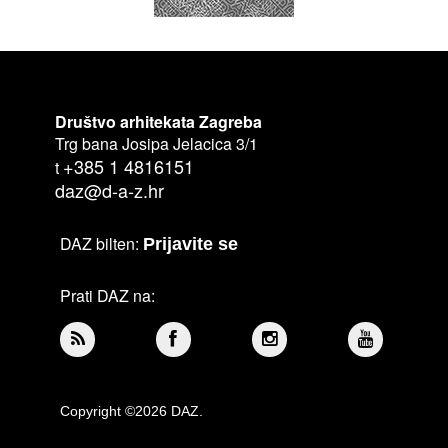
Društvo arhitekata Zagreba
Trg bana Josipa Jelacica 3/1
+385 1 4816151
t
daz@d-a-z.hr
DAZ bilten:
Prijavite se
Prati DAZ na:
Copyright ©2026 DAZ.