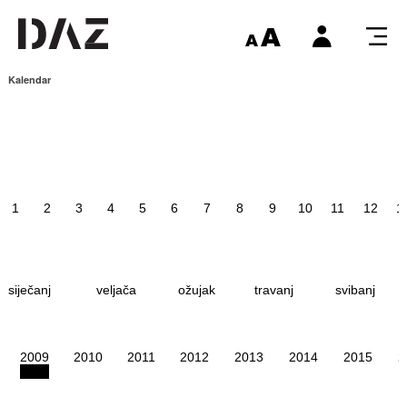
Kalendar
1
2
3
4
5
6
7
8
9
10
11
12
1
siječanj
veljača
ožujak
travanj
svibanj
2009
2010
2011
2012
2013
2014
2015
2