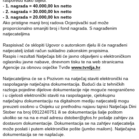
rasporedu kako slijedi:
-
1. nagrada = 40.000,00 kn netto
- 2. nagrada = 30.000,00 kn netto
- 3. nagrada = 20.000,00 kn netto
Ako pristigne manji broj radova Ocjenjivački sud može
proporcionalno smanjiti broj i fond nagrada. S nagrađenim
natjecateljima
Raspisivač će sklopiti Ugovor o autorskom djelu ili će nagrađeni
natjecatelj izdati račun sukladno zakonskim propisima.
Raspis i rezultati Natječaja biti će javno objavljeni u elektroničkom
oglasniku javne nabave, dnevnom tisku te na web stranicama
Agencije za obnovu osječke Tvrđe
www.tvrdja.hr
.
Natjecateljima će se s Pozivom na natječaj staviti elektronički na
raspolaganje natječajna dokumentacija. Budući da iz tehničkih
razloga pojedine dijelove dokumentacije nije moguće neograničeno
i u cijelosti elektronički staviti na raspolaganje, cjelokupnu
natječajnu dokumentaciju na digitalnom mediju natjecatelji mogu
preuzeti osobno u Osijeku uz prethodnu najavu tajnici Natječaja Dini
Stober na broj 0912240751 ili se dokumentacija šalje poštom
ukoliko se na na e-mail adresu dstober@gfos.hr pošalje zahtjev za
dostavom dokumentacije. Dokumentacija se na zahtjev natjecatelja
može poslati i putem elektroničke pošte (jumbo mailom). Natječajna
dokumentacija se ne naplaćuje.