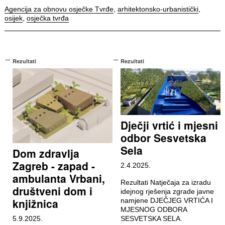
Agencija za obnovu osječke Tvrđe
,
arhitektonsko-urbanistički
,
osijek
,
osječka tvrđa
Rezultati
Rezultati
Dječji vrtić i mjesni
odbor Sesvetska
Sela
Dom zdravlja
Zagreb - zapad -
2.4.2025.
ambulanta Vrbani,
Rezultati Natječaja za izradu
društveni dom i
idejnog rješenja zgrade javne
knjižnica
namjene DJEČJEG VRTIĆA I
MJESNOG ODBORA
5.9.2025.
SESVETSKA SELA.