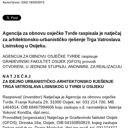
Autor/izvor: DAZ 18/03/2013
Agencija za obnovu osječke Tvrđe raspisala je natječaj
za arhitektonsko-urbanističko rješenje Trga Vatroslava
Lisinskog u Osijeku.
AGENCIJA ZA OBNOVU OSJEČKE TVRĐE raspisuje
GRAĐEVINSKI FAKULTET OSIJEK (GFOS) provodi
OTVORENI, U JEDNOM STUPNJU, ANONIMNI, ZA REALIZACIJU
N A T J E Č A J
ZA IDEJNO URBANISTIČKO-ARHITEKTONSKO RJEŠENJE
TRGA VATROSLAVA LISINSKOG U TVRĐI U OSIJEKU
Raspisivač (investitor) Natječaja je Agencija za obnovu osječke
Tvrđe, Franje Kuhača 29, 31000 Osijek, tel. 031 214 700, MB
1464914, OIB 68467994606 koju zastupa v.d. ravnateljica Valerija
Vuković Kondža, dipl.oecc.
Provoditelj (organizator) Natječaja je Građevinski faklutet Osijek
(GFOS), Drinska 16a, Osijek, OIB 04150850819, kojeg zastupa
Dekan prof.dr.sc. Damir Markulak, dipl.ing.građ. tel. 031274377.