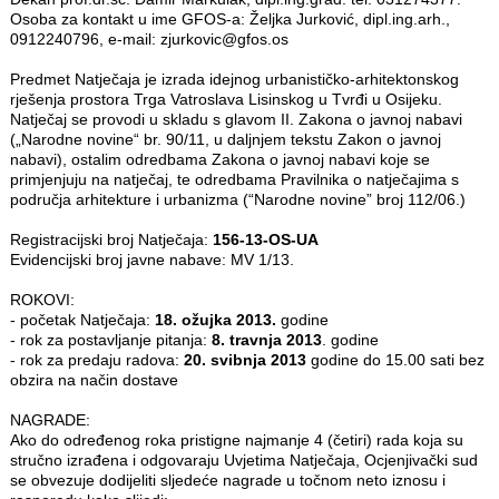
Osoba za kontakt u ime GFOS-a: Željka Jurković, dipl.ing.arh.,
0912240796, e-mail: zjurkovic@gfos.os
Predmet Natječaja je izrada idejnog urbanističko-arhitektonskog
rješenja prostora Trga Vatroslava Lisinskog u Tvrđi u Osijeku.
Natječaj se provodi u skladu s glavom II. Zakona o javnoj nabavi
(„Narodne novine“ br. 90/11, u daljnjem tekstu Zakon o javnoj
nabavi), ostalim odredbama Zakona o javnoj nabavi koje se
primjenjuju na natječaj, te odredbama Pravilnika o natječajima s
područja arhitekture i urbanizma (“Narodne novine” broj 112/06.)
Registracijski broj Natječaja:
156-13-OS-UA
Evidencijski broj javne nabave: MV 1/13.
ROKOVI:
- početak Natječaja:
18. ožujka 2013.
godine
- rok za postavljanje pitanja:
8. travnja 2013
. godine
- rok za predaju radova:
20. svibnja 2013
godine do 15.00 sati bez
obzira na način dostave
NAGRADE:
Ako do određenog roka pristigne najmanje 4 (četiri) rada koja su
stručno izrađena i odgovaraju Uvjetima Natječaja, Ocjenjivački sud
se obvezuje dodijeliti sljedeće nagrade u točnom neto iznosu i