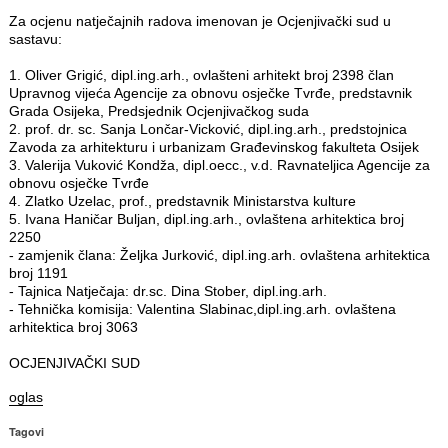
Za ocjenu natječajnih radova imenovan je Ocjenjivački sud u
sastavu:
1. Oliver Grigić, dipl.ing.arh., ovlašteni arhitekt broj 2398 član
Upravnog vijeća Agencije za obnovu osječke Tvrđe, predstavnik
Grada Osijeka, Predsjednik Ocjenjivačkog suda
2. prof. dr. sc. Sanja Lončar-Vicković, dipl.ing.arh., predstojnica
Zavoda za arhitekturu i urbanizam Građevinskog fakulteta Osijek
3. Valerija Vuković Kondža, dipl.oecc., v.d. Ravnateljica Agencije za
obnovu osječke Tvrđe
4. Zlatko Uzelac, prof., predstavnik Ministarstva kulture
5. Ivana Haničar Buljan, dipl.ing.arh., ovlaštena arhitektica broj
2250
- zamjenik člana: Željka Jurković, dipl.ing.arh. ovlaštena arhitektica
broj 1191
- Tajnica Natječaja: dr.sc. Dina Stober, dipl.ing.arh.
- Tehnička komisija: Valentina Slabinac,dipl.ing.arh. ovlaštena
arhitektica broj 3063
OCJENJIVAČKI SUD
oglas
Tagovi