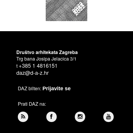
Društvo arhitekata Zagreba
Trg bana Josipa Jelacica 3/1
+385 1 4816151
t
daz@d-a-z.hr
DAZ bilten:
Prijavite se
Prati DAZ na: