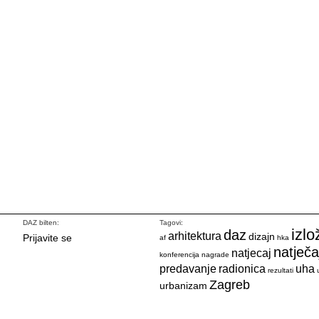
DAZ bilten:
Tagovi:
izlo
daz
arhitektura
dizajn
Prijavite se
af
hka
natječa
natjecaj
konferencija
nagrade
predavanje
radionica
uha
rezultati
Zagreb
urbanizam