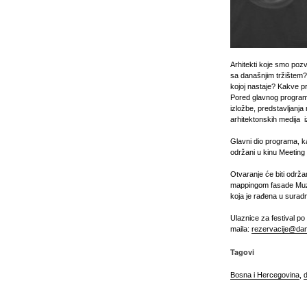
Arhitekti koje smo pozv
sa današnjim tržištem
kojoj nastaje? Kakve p
Pored glavnog programa
izložbe, predstavljanja
arhitektonskih medija iz
Glavni dio programa, ka
održani u kinu Meeting p
Otvaranje će biti održ
mappingom fasade Muze
koja je rađena u suradn
Ulaznice za festival po
maila:
rezervacije@dan
Tagovi
Bosna i Hercegovina
,
d