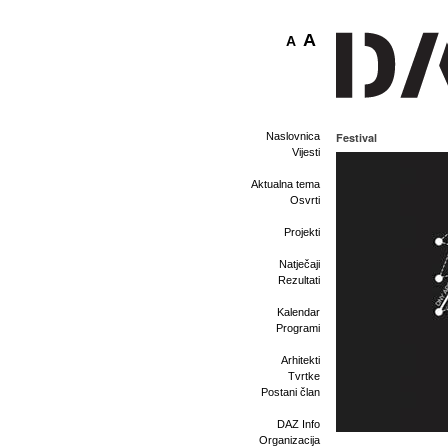
A
A
Naslovnica
Festival
Vijesti
Aktualna tema
Osvrti
Projekti
Natječaji
Rezultati
Kalendar
Programi
Arhitekti
Tvrtke
Postani član
DAZ Info
Organizacija