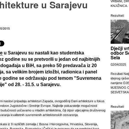
hitekture u Sarajevu
VRBANI, DR
KNJIŽNICA.
Rezultati
05/2015
Dječji vr
odbor S
re
u Sarajevu su nastali kao studentska
Sela
roz godine su se pretvorili u jedan od najbitnijih
02/04/2025
 događaja u BiH, sa preko 50 predavača iz 20
lja, sa velikim brojem izložbi, radionica i panel
Rezultati Nat
ve godine se održavaju pod temom "
Suvremena
idejnog rješe
namjene DJ
ije
" od 28. - 31.5. u Sarajevu.
MJESNOG 
SESVETSKA
ni naslovi pripadaju arhitekturi Zapada, ovogodišnji Dani arhitekture u fokus
endove Jugoistočne i Srednje Evrope. Najbolje pokazatelje mogućnosti
Rezultati
a budućnosti uočavamo u mladim arhitektima, čiji otpor utjecajima društvenog
varanja kvalitetnih suvremenih arhitektonskih ostvarenja.
ekata iz 9 različitih zemalja ( Bosna i Hercegovina, Hrvatska, Slovenija,
đarska, Bugarska, Rumunjska i Češka) je pozvano da se predstavi kroz