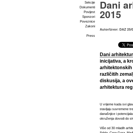
Dani ar
Sekcije
Dokumenti
2015
Povijest
Sponzori
Poveznice
Zakoni
Autor/izvor: DAZ 25/
Press
Dani arhitektu
inicijativa, a k
arhitektonskih
različitih zema
diskusija, a o
arhitektura reg
U vrijeme kada svi glav
stavljaju suvremene tr
današnjice i potencijal
okruženja dovodi do st
Više od 30 mladih arhit
Srbija, Crna Gora, Ma