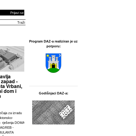
Prijavi se
Program DAZ-a realiziran je uz
potporu:
avlja
 zapad -
ta Vrbani,
i dom i
Godišnjaci DAZ-a:
a
ječaja za izradu
ektonsko-
g rješenja DOMA
ZAGREB -
BULANTA