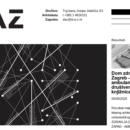
Društvo
Trg bana Josipa Jelačića 3/1
Arhitekata
t +385 1 4816151
Zagreba
daz@d-a-z.hr
Rezultati
Dom zdr
Zagreb -
ambulan
društven
knjižnic
05/09/2025
Rezultati nat
idejnog arhit
urbanističko
ZDRAVLJA 
ZAPAD - AM