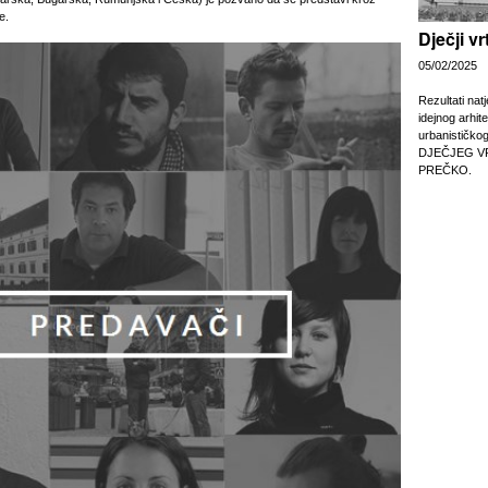
e.
Dječji v
05/02/2025
Rezultati nat
idejnog arhit
urbanističko
DJEČJEG V
PREČKO.