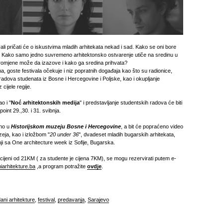
ali pričati će o iskustvima mladih arhitekata nekad i sad. Kako se oni bore
? Kako samo jedno suvremeno arhitektonsko ostvarenje utiče na sredinu u
romjene može da izazove i kako ga sredina prihvata?
, goste festivala očekuje i niz popratnih događaja kao što su radionice,
 radova studenata iz Bosne i Hercegovine i Poljske, kao i okupljanje
 cijele regije.
o i "
Noć arhitektonskih medija
" i predstavljanje studentskih radova će biti
oint 29.,30. i 31. svibnja.
ano u
Historijskom muzeju Bosne i Hercegovine
, a bit će popraćeno video
ja, kao i izložbom "
20 under 36
", dvadeset mladih bugarskih arhitekata,
ji sa One architecture week iz Sofije, Bugarska.
 cijeni od 21KM ( za studente je cijena 7KM), se mogu rezervirati putem e-
iarhitekture.ba
,a program potražite
ovdje
.
ani arhitekture
,
festival
,
predavanja
,
Sarajevo