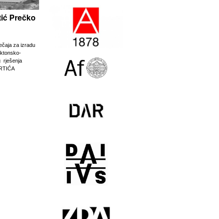
rtić Prečko
ječaja za izradu
ektonsko-
g rješenja
RTIĆA