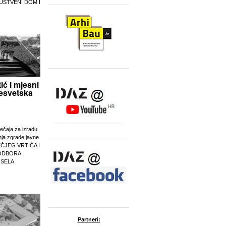
UŠTVENI DOM I
tić i mjesni
esvetska
ječaja za izradu
nja zgrade javne
EČJEG VRTIĆA I
ODBORA
 SELA.
Partneri: