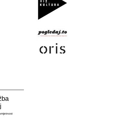
žba
j
umjetnost