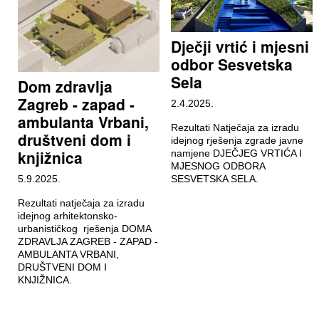
Dječji vrtić i mjesni
odbor Sesvetska
Sela
Dom zdravlja
Zagreb - zapad -
2.4.2025.
ambulanta Vrbani,
Rezultati Natječaja za izradu
društveni dom i
idejnog rješenja zgrade javne
knjižnica
namjene DJEČJEG VRTIĆA I
MJESNOG ODBORA
5.9.2025.
SESVETSKA SELA.
Rezultati natječaja za izradu
idejnog arhitektonsko-
urbanističkog rješenja DOMA
ZDRAVLJA ZAGREB - ZAPAD -
AMBULANTA VRBANI,
DRUŠTVENI DOM I
KNJIŽNICA.