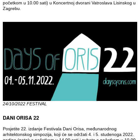
početkom u 10.00 sati) u Koncertnoj dvorani Vatroslava Lisinskog u
Zagrebu.
24/10/2022 FESTIVAL
DANI ORISA 22
Posjetite 22. izdanje Festivala Dani Orisa, međunarodnog
arhitektonskog simpozija, koji će se održati 4. i 5. studenoga 2022.
godine (petak s početkom u 14.00 sati i subota s početkom u 10.00