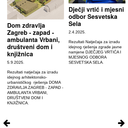
Dječji vrtić i mjesni
odbor Sesvetska
Sela
Dom zdravlja
Zagreb - zapad -
2.4.2025.
ambulanta Vrbani,
Rezultati Natječaja za izradu
društveni dom i
idejnog rješenja zgrade javne
knjižnica
namjene DJEČJEG VRTIĆA I
MJESNOG ODBORA
5.9.2025.
SESVETSKA SELA.
Rezultati natječaja za izradu
idejnog arhitektonsko-
urbanističkog rješenja DOMA
ZDRAVLJA ZAGREB - ZAPAD -
AMBULANTA VRBANI,
DRUŠTVENI DOM I
KNJIŽNICA.