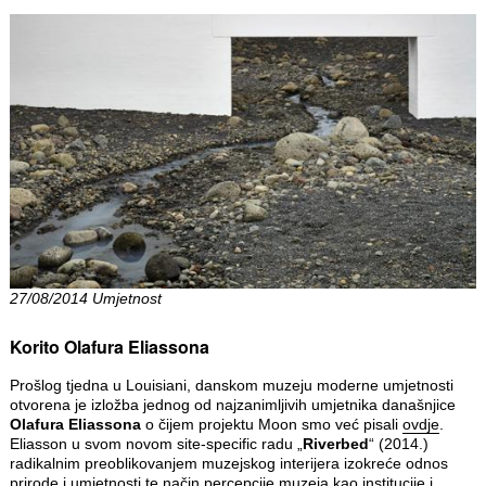
27/08/2014 Umjetnost
Korito Olafura Eliassona
Prošlog tjedna u Louisiani, danskom muzeju moderne umjetnosti
otvorena je izložba jednog od najzanimljivih umjetnika današnjice
Olafura Eliassona
o čijem projektu Moon smo već pisali
ovdje
.
Eliasson u svom novom site-specific radu „
Riverbed
“ (2014.)
radikalnim preoblikovanjem muzejskog interijera izokreće odnos
prirode i umjetnosti te način percepcije muzeja kao institucije i