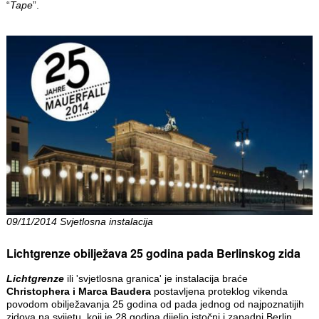
“
Tape
”.
09/11/2014 Svjetlosna instalacija
Lichtgrenze obilježava 25 godina pada Berlinskog zida
Lichtgrenze
ili 'svjetlosna granica' je instalacija braće
Christophera i Marca Baudera
postavljena proteklog vikenda
povodom obilježavanja 25 godina od pada jednog od najpoznatijih
zidova na svijetu, koji je 28 godina dijelio istočni i zapadni Berlin.