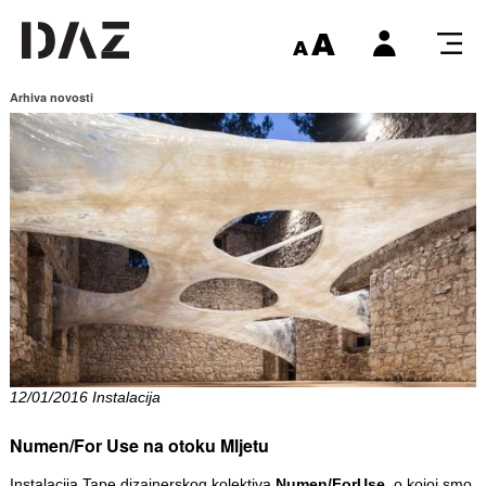
Arhiva novosti
12/01/2016 Instalacija
Numen/For Use na otoku Mljetu
Instalacija Tape dizajnerskog kolektiva
Numen/ForUse
, o kojoj smo