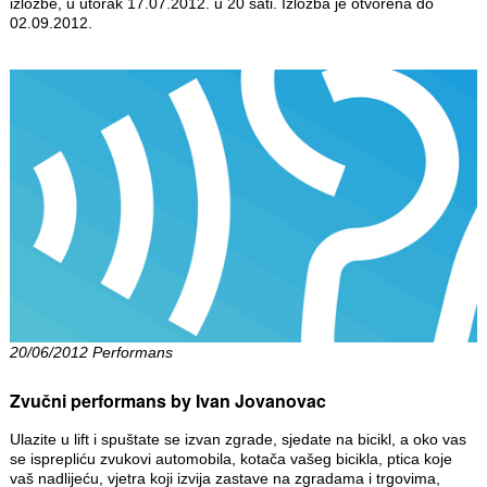
izložbe, u utorak 17.07.2012. u 20 sati. Izložba je otvorena do
02.09.2012.
20/06/2012 Performans
Zvučni performans by Ivan Jovanovac
Ulazite u lift i spuštate se izvan zgrade, sjedate na bicikl, a oko vas
se isprepliću zvukovi automobila, kotača vašeg bicikla, ptica koje
vaš nadlijeću, vjetra koji izvija zastave na zgradama i trgovima,