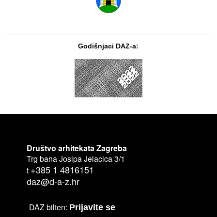
Godišnjaci DAZ-a:
Društvo arhitekata Zagreba
Trg bana Josipa Jelacica 3/1
+385 1 4816151
t
daz@d-a-z.hr
DAZ bilten:
Prijavite se