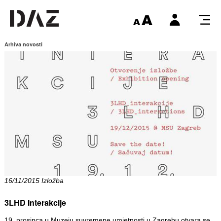
Arhiva novosti
16/11/2015 Izložba
3LHD Interakcije
19. prosinca u Muzeju suvremene umjetnosti u Zagrebu otvara se