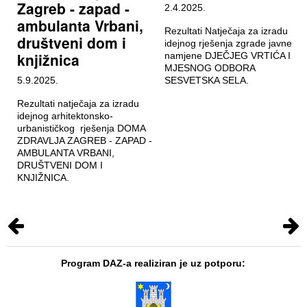
Zagreb - zapad -
2.4.2025.
ambulanta Vrbani,
Rezultati Natječaja za izradu
društveni dom i
idejnog rješenja zgrade javne
knjižnica
namjene DJEČJEG VRTIĆA I
MJESNOG ODBORA
5.9.2025.
SESVETSKA SELA.
Rezultati natječaja za izradu
idejnog arhitektonsko-
urbanističkog rješenja DOMA
ZDRAVLJA ZAGREB - ZAPAD -
AMBULANTA VRBANI,
DRUŠTVENI DOM I
KNJIŽNICA.
Program DAZ-a realiziran je uz potporu: